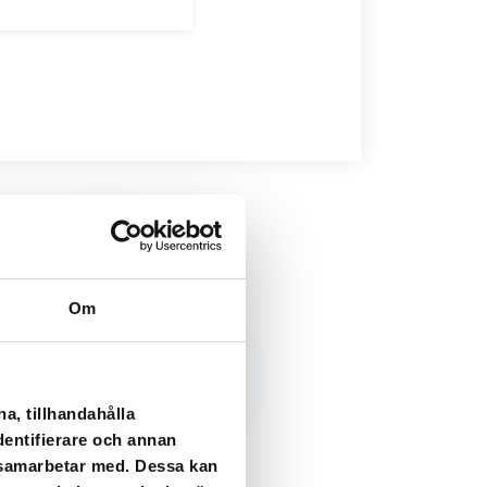
Om
a, tillhandahålla
dentifierare och annan
i samarbetar med. Dessa kan