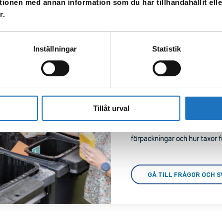
tionen med annan information som du har tillhandahållit ell
r.
Inställningar
Statistik
Sök efter svar på v
Tillåt urval
Lär dig mer om smart vattenm
förpackningar och hur taxor f
GÅ TILL FRÅGOR OCH S