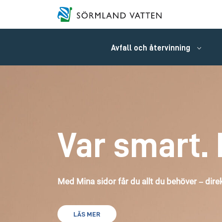
Avfall och återvinning
Var smart. 
Med Mina sidor får du allt du behöver – direk
LÄS MER