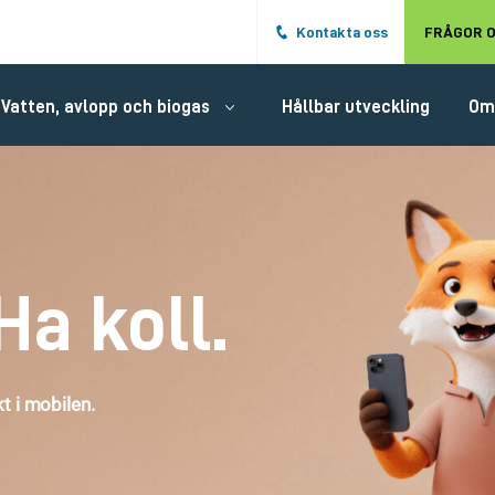
Hoppa till det huvudsakliga innehålle
Kontakta oss
FRÅGOR O
Vatten, avlopp och biogas
Hållbar utveckling
Om
Ha koll.
t i mobilen.