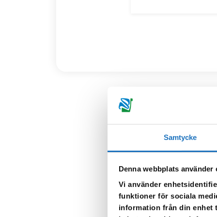
Sök sophämt
Samtycke
Villor och fritidshus får n
augusti, oavsett om du har dit
Denna webbplats använder 
hemsorteringskärlen. När d
Vi använder enhetsidentifie
säkerställs att hämtningsin
funktioner för sociala medi
tre dagar jämfört med ditt o
information från din enhet
genomförs en kostnadsfri 