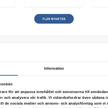
FLER NYHETER
ningsdag
Information
y hämtningsdag från och med den 3
t befintliga kärl eller fått
cookies
u får en ny hämtningsdag
rare för att anpassa innehållet och annonserna till användarn
tervallet som mest förlängs med
er och analysera vår trafik. Vi vidarebefordrar även sådana i
rdinarie intervall. Om det behövs
 till de sociala medier och annons- och analysföretag som v
extrahämtning under vecka 32 och
Adress