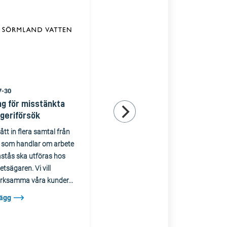
7-30
2026-07-06
ng för misstänkta
Kondens vid
geriförsök
vattenmätare kan
misstolkas som läckage
fått in flera samtal från
...
 som handlar om arbete
stås ska utföras hos
Läs inlägg
etsägaren. Vi vill
ksamma våra kunder...
lägg