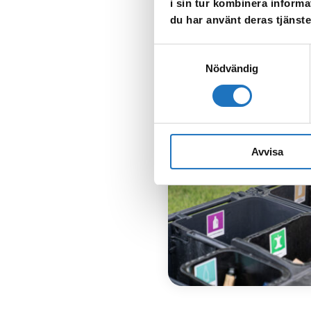
i sin tur kombinera informa
33. Låt ditt kärl stå framme.
du har använt deras tjänste
Sophämtning
Samtyckesval
Nödvändig
Avvisa