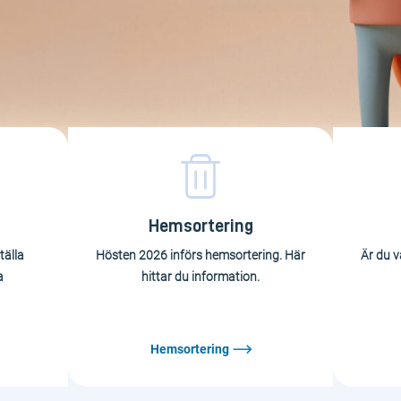
Hemsortering
tälla
Hösten 2026 införs hemsortering. Här
Är du v
a
hittar du information.
Hemsortering