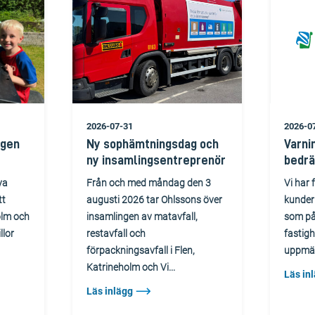
2026-07-31
2026-0
ngen
Ny sophämtningsdag och
Varni
ny insamlingsentreprenör
bedrä
ya
Från och med måndag den 3
Vi har 
tt
augusti 2026 tar Ohlssons över
kunder
holm och
insamlingen av matavfall,
som på
llor
restavfall och
fastigh
förpackningsavfall i Flen,
uppmär
Katrineholm och Vi...
Läs in
Läs inlägg