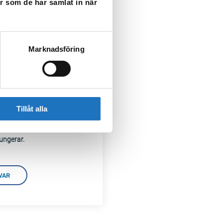
er som de har samlat in när
SÖK DAG
Marknadsföring
anliga frågor
Tillåt alla
ätning, hemsortering av
ungerar.
VAR