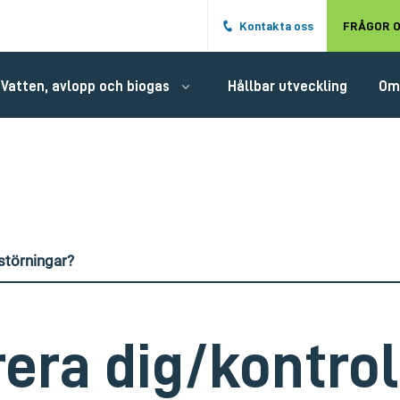
Hoppa till det huvudsakliga innehålle
Kontakta oss
FRÅGOR O
Vatten, avlopp och biogas
Hållbar utveckling
Om
tstörningar?
rera dig/kontrol