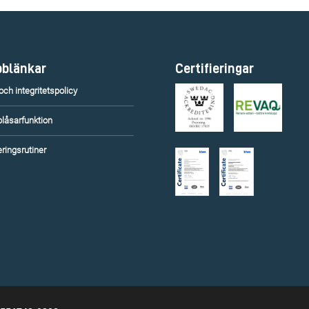
blänkar
Certifieringar
ch integritetspolicy
blåsarfunktion
ringsrutiner