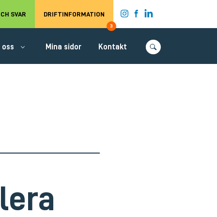
t.
CH SVAR
DRIFTINFORMATION
3
 oss
Mina sidor
Kontakt
lera