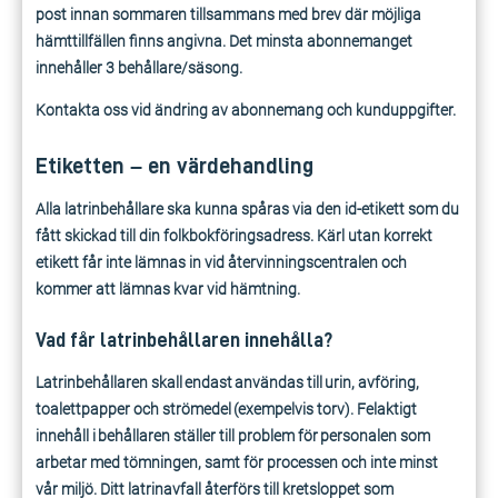
post innan sommaren tillsammans med brev där möjliga
hämttillfällen finns angivna. Det minsta abonnemanget
innehåller 3 behållare/säsong.
Kontakta oss vid ändring av abonnemang och kunduppgifter.
Etiketten – en värdehandling
Alla latrinbehållare ska kunna spåras via den id-etikett som du
fått skickad till din folkbokföringsadress. Kärl utan korrekt
etikett får inte lämnas in vid återvinningscentralen och
kommer att lämnas kvar vid hämtning.
Vad får latrinbehållaren innehålla?
Latrinbehållaren skall endast
användas till urin, avföring,
toalettpapper och strömedel (exempelvis torv).
Felaktigt
innehåll i behållaren ställer till problem för personalen som
arbetar med tömningen, samt för
processen och inte minst
vår miljö.
Ditt latrinavfall återförs till kretsloppet som