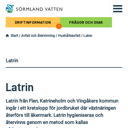
Hoppa till det huvudsakliga innehålle
DRIFTINFORMATION
FRÅGOR OCH SVAR
1
Start
/
Avfall och återvinning
/
Hushållsavfall
/
Latrin
Latrin
Latrin
Latrin från Flen, Katrineholm och Vingåkers kommun
ingår i ett kretslopp för jordbruket där växtnäringen
återförs till åkermark. Latrin hygieniseras och
återvinns genom en metod som kallas