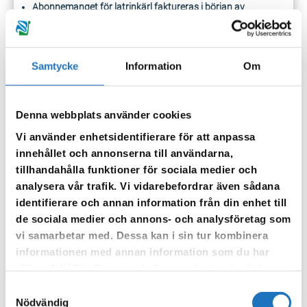
Abonnemanget för latrinkärl faktureras i början av
säsongen.
Hämtning av latrin är en säsongstjänst och går bara att
beställa maj-september.
Samtycke
Information
Om
För hämtning vid tomtgräns eller anvisad plats tillkommer
en hämtningskostnad per kärl, enligt gällande taxa.
Ställ ut kärlet synligt senast kl. 06.00 måndag morgon på din
Denna webbplats använder cookies
hämtningsvecka.
Vi använder enhetsidentifierare för att anpassa
De kärl som vi hämtar ska var uppmärkta med de etiketter
innehållet och annonserna till användarna,
som du fått i informationsbrevet. Kärl utan id-etikett lämnas
tillhandahålla funktioner för sociala medier och
kvar.
analysera vår trafik. Vi vidarebefordrar även sådana
Kärlet får endast innehålla avföring, toapapper och
identifierare och annan information från din enhet till
strömedel (exempel torv).
de sociala medier och annons- och analysföretag som
Du får inte slänga material som inte är organiskt,
vi samarbetar med. Dessa kan i sin tur kombinera
exempelvis bindor, tamponger, blöjor och plastpåsar (gäller
informationen med annan information som du har
även så kallade biologiskt nedbrytbara plastpåsar)
tillhandahållit eller som de har samlat in när du har
använt deras tjänster.
Samtyckesval
Nödvändig