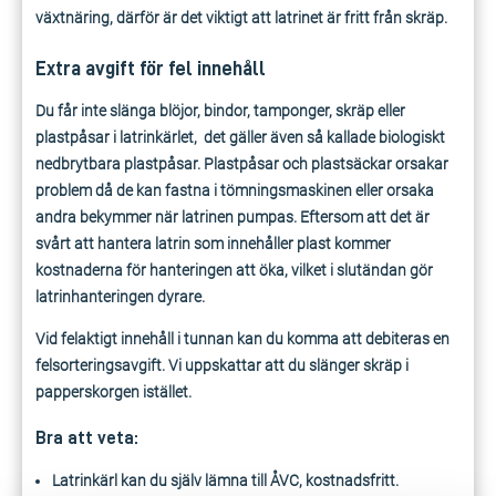
växtnäring, därför är det viktigt att latrinet
är fritt från skräp.
Extra avgift för fel innehåll
Du får inte slänga blöjor, bindor, tamponger, skräp eller
plastpåsar i latrinkärlet, det gäller även så kallade biologiskt
nedbrytbara plastpåsar.
Plastpåsar och plastsäckar orsakar
problem då de kan fastna i tömningsmaskinen eller orsaka
andra bekymmer när latrinen pumpas. Ef
tersom att det är
svårt att hantera latrin som innehåller plast kommer
kostnaderna för hanteringen att öka, vilket i slutändan gör
latrinhanteringen dyrare.
Vid felaktigt innehåll i tunnan kan du komma att debiteras en
felsorteringsavgift. Vi uppskattar att du slänger skräp i
papperskorgen istället.
Bra att veta:
Latrinkärl kan du själv lämna till ÅVC, kostnadsfritt.