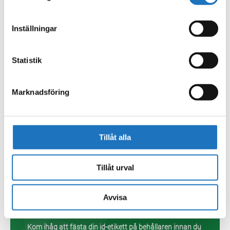
Inställningar
Hämtning av latrinbehållare
Statistik
För att få dina latrinbehållare hämtade måste du
kontakta vår kundservice senast onsdagen veckan
innan aktuellt hämtningstillfälle för att beställa
Marknadsföring
hämtning. Säsongens hämtningstillfällen hittar du i det
brev som skickades ut tillsammans med
latrinetiketterna till din folkbokföringsadress.
Tillåt alla
Beställ latrinhämtning
Tillåt urval
Avvisa
Lämning av latrinbehållare
Kom ihåg att fästa din id-etikett på behållaren innan du