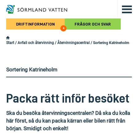
Hoppa till det huvudsakliga innehålle
DRIFTINFORMATION
FRÅGOR OCH SVAR
4
Start
/
Avfall och återvinning
/
Återvinningscentral
/
Sortering Katrineholm
Sortering Katrineholm
Packa rätt inför besöket
Ska du besöka återvinningscentralen? Då ska du kolla
här först, så du kan packa kärran eller bilen rätt från
början. Smidigt och enkelt!