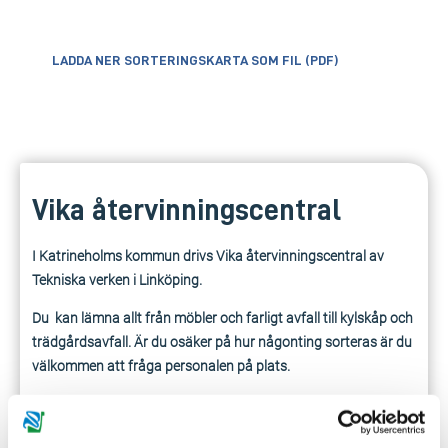
LADDA NER SORTERINGSKARTA SOM FIL (PDF)
Vika återvinningscentral
I Katrineholms kommun drivs Vika återvinningscentral av
Tekniska verken i Linköping.
Du kan lämna allt från möbler och farligt avfall till kylskåp och
trädgårdsavfall. Är du osäker på hur någonting sorteras är du
välkommen att fråga personalen på plats.
Här kan du se hur avfallet ska sorteras på Vika i Katrineholm,
så du kan packa rätt redan hemma. Tänk först in – sist ut!