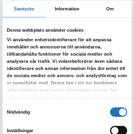
Sorteringskarta Vika Katrineholm
Samtycke
Information
Om
Vika i Katrineholm har söndagsöppet mellan april och
september.
Denna webbplats använder cookies
Vi använder enhetsidentifierare för att anpassa
innehållet och annonserna till användarna,
tillhandahålla funktioner för sociala medier och
analysera vår trafik. Vi vidarebefordrar även sådana
identifierare och annan information från din enhet till
de sociala medier och annons- och analysföretag som
vi samarbetar med. Dessa kan i sin tur kombinera
informationen med annan information som du har
tillhandahållit eller som de har samlat in när du har
använt deras tjänster.
Samtyckesval
Nödvändig
Inställningar