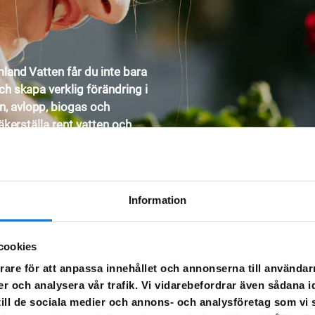
mland Vatten får du inte bara
ch skapa verklig förändring i
n, avlopp, biogas och
säkerställa rent vatten och
kommande generationer.
Information
cookies
rare för att anpassa innehållet och annonserna till användarn
er och analysera vår trafik. Vi vidarebefordrar även sådana i
 till de sociala medier och annons- och analysföretag som v