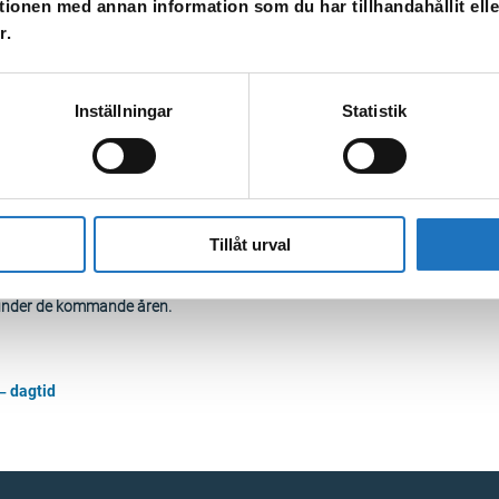
tionen med annan information som du har tillhandahållit ell
r.
Inställningar
Statistik
öka jobb hos oss
Tillåt urval
i en expansiv fas samtidigt som vi står inför flertalet generationsskiften
kompetensen behålls inom bolaget. För att möta framtidens utmaningar kom
 under de kommande åren.
 – dagtid