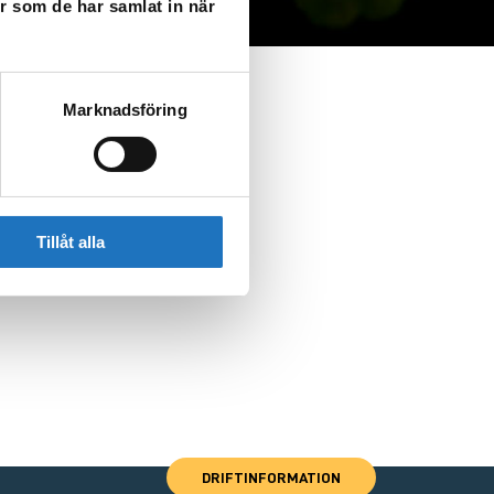
er som de har samlat in när
Marknadsföring
Tillåt alla
, något som gör att vi måste tänka
mer vi därför rekrytera flera
DRIFTINFORMATION