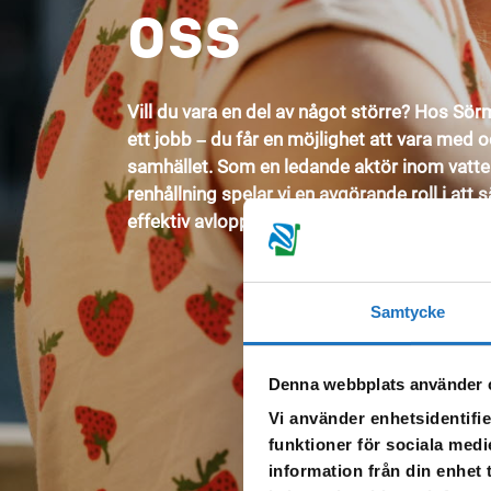
oss
Vill du vara en del av något större? Hos Sör
ett jobb – du får en möjlighet att vara med o
samhället. Som en ledande aktör inom vatte
renhållning spelar vi en avgörande roll i att 
effektiv avloppsrening för nuvarande och 
Samtycke
Denna webbplats använder 
Vi använder enhetsidentifie
funktioner för sociala medi
information från din enhet