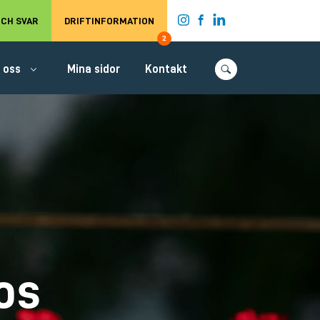
t.
CH SVAR
DRIFTINFORMATION
2
 oss
Mina sidor
Kontakt
os