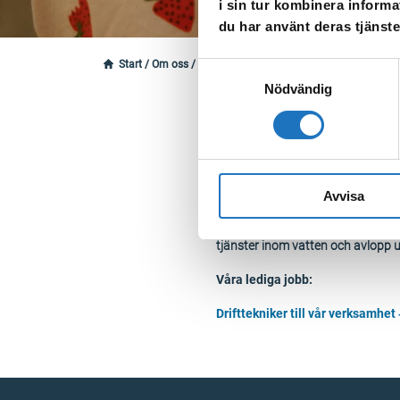
i sin tur kombinera informa
du har använt deras tjänste
Start
/
Om oss
/
Vår organisation
/
Jobba hos oss
Samtyckesval
Nödvändig
Välkommen att s
Avvisa
Sörmland Vatten och Avfall AB är 
långsiktigt och säkerställa att 
tjänster inom vatten och avlopp
Våra lediga jobb:
Drifttekniker till vår verksamhet