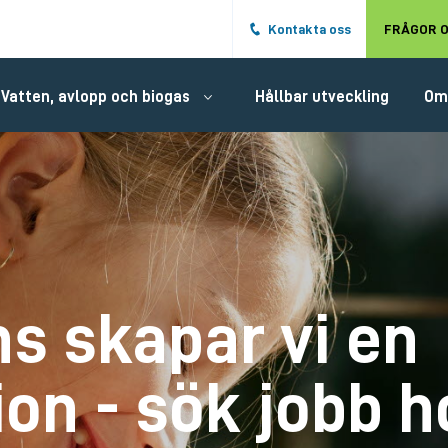
Hoppa till det huvudsakliga innehålle
Kontakta oss
FRÅGOR O
Vatten, avlopp och biogas
Hållbar utveckling
Om
s skapar vi en
ion - sök jobb h