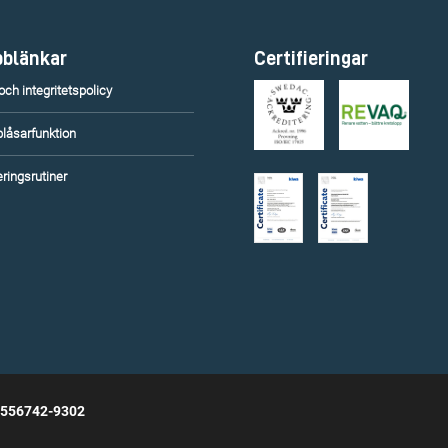
blänkar
Certifieringar
ch integritetspolicy
blåsarfunktion
ringsrutiner
 556742-9302