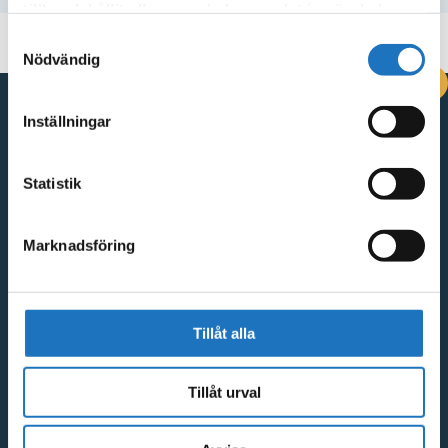
tillhandahållit eller som de har samlat in när du har
använt deras tjänster.
Samtyckesval
Nödvändig
DRIFTINFORMATION
Inställningar
Kontakta oss
Statistik
Vingåkersvägen 18, 641 51 Katrineholm
Kontakta oss
Marknadsföring
Snabblänkar
GDPR och integritetspolicy
Tillåt alla
Visselblåsarfunktion
Tillåt urval
Faktureringsrutiner