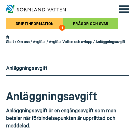
Hoppa till det huvudsakliga innehålle
DRIFTINFORMATION
FRÅGOR OCH SVAR
4
Start
/
Om oss
/
Avgifter
/
Avgifter Vatten och avlopp
/
Anläggningsavgift
Anläggningsavgift
Anläggningsavgift
Anläggningsavgift är en engångsavgift som man
betalar när förbindelsepunkten är upprättad och
meddelad.