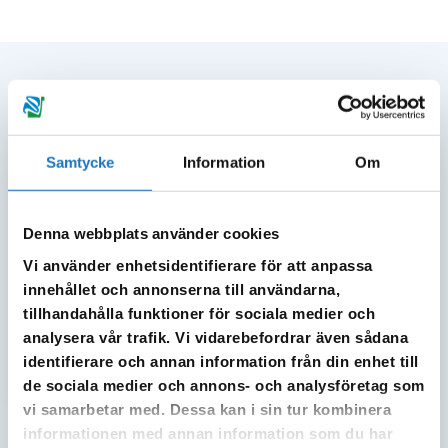
Anläggningsavgifter
2026 Anläggningsavgifter
Samtycke
Information
Om
Servisledning, tre ledningar
Denna webbplats använder cookies
Vi använder enhetsidentifierare för att anpassa
Förbindelsepunktsavgift, tre ledningar
innehållet och annonserna till användarna,
tillhandahålla funktioner för sociala medier och
Pris per m² tomtyta
analysera vår trafik. Vi vidarebefordrar även sådana
identifierare och annan information från din enhet till
Pris per bostadsenhet (lägenhet)
de sociala medier och annons- och analysföretag som
vi samarbetar med. Dessa kan i sin tur kombinera
informationen med annan information som du har