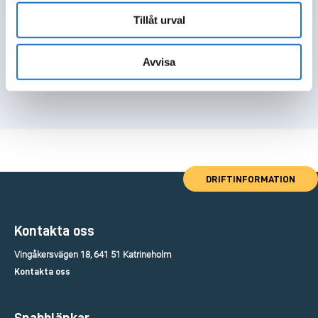
Hemsortering, två fyrfackskärl
Tillåt urval
*denna intervall på hämtning kräver en ansökan hos miljökontoret.
Priser inkluderar grundavgift, hämtningsavgift samt
Avvisa
behandlingsavgift.
DRIFTINFORMATION
Kontakta oss
Vingåkersvägen 18, 641 51 Katrineholm
Kontakta oss