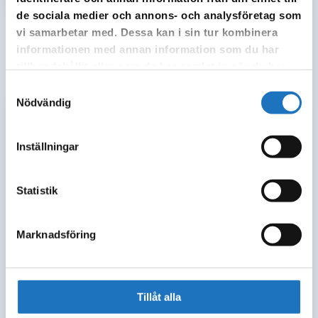
Hemsortering, två fyrfackskärl
de sociala medier och annons- och analysföretag som
vi samarbetar med. Dessa kan i sin tur kombinera
*denna intervall på hämtning kräver en ansökan hos miljökontoret
informationen med annan information som du har
tillhandahållit eller som de har samlat in när du har
Hushållsavfall Vingåker - Fritidshus
använt deras tjänster.
Samtyckesval
Nödvändig
2026 Hushållsavfall Vingåker – Fritidshus
Inställningar
80 liters kärl
Statistik
80 liters kärl
Marknadsföring
190 liters kärl
190 liters kärl
Tillåt alla