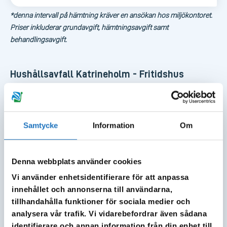
*denna intervall på hämtning kräver en ansökan hos miljökontoret.
Priser inkluderar grundavgift, hämtningsavgift samt
behandlingsavgift.
Hushållsavfall Katrineholm - Fritidshus
2026 Hushållsavfall Katrineholm –
Fritidshus
Samtycke
Information
Om
190 liters kärl
Denna webbplats använder cookies
190 liters kärl
Vi använder enhetsidentifierare för att anpassa
innehållet och annonserna till användarna,
Behandlingsavgift per kilo tillkommer
tillhandahålla funktioner för sociala medier och
analysera vår trafik. Vi vidarebefordrar även sådana
identifierare och annan information från din enhet till