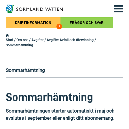
Hoppa till det huvudsakliga innehålle
DRIFTINFORMATION
FRÅGOR OCH SVAR
1
Start
/
Om oss
/
Avgifter
/
Avgifter Avfall och återvinning
/
Sommarhämtning
Sommarhämtning
Sommarhämtning
Sommarhämtningen startar automatiskt i maj och
avslutas i september eller enligt ditt abonnemang.