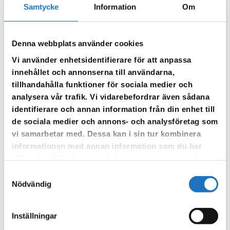
Samtycke
Information
Om
Elavfall
Verksamheters elavfall kan lämnas på
Denna webbplats använder cookies
återvinningscentralerna i Flen, Katrineholm och Vingåker.
Till
mer information.
Vi använder enhetsidentifierare för att anpassa
Innan besöket behöver du ett avlämnarintyg.
innehållet och annonserna till användarna,
tillhandahålla funktioner för sociala medier och
Farligt avfall
analysera vår trafik. Vi vidarebefordrar även sådana
identifierare och annan information från din enhet till
På Vika återvinningscentral kan farligt lämnas.
Till mer
de sociala medier och annons- och analysföretag som
information.
vi samarbetar med. Dessa kan i sin tur kombinera
Innan besöket behöver du ett avlämnarintyg.
informationen med annan information som du har
tillhandahållit eller som de har samlat in när du har
Före detta livsmedel
använt deras tjänster.
Samtyckesval
Nödvändig
Restavfall av animaliskt ursprung, före detta livsmedel, från
livsmedelsbutiker och övrig detaljhandel ska samlas in,
transporteras och behandlas enligt lagstiftningen om
Inställningar
animaliska biprodukter.
Till mer information.