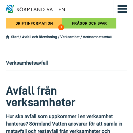
Hoppa till det huvudsakliga innehålle
DRIFTINFORMATION
FRÅGOR OCH SVAR
1
Start
/
Avfall och återvinning
/
Verksamhet
/
Verksamhetsavfall
Verksamhetsavfall
Avfall från
verksamheter
Hur ska avfall som uppkommer i en verksamhet
hanteras? Sörmland Vatten ansvarar för att samla in
matavfall och restavfall från verksamheter och