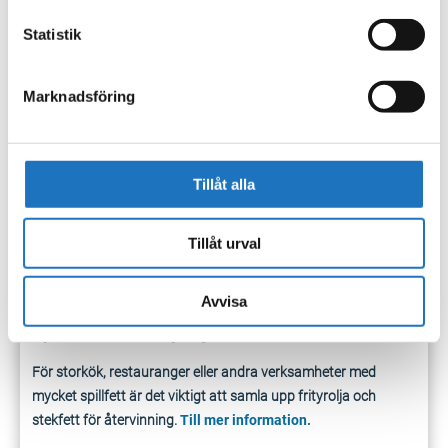
Förpackningar
Statistik
Företagare ansvarar själva för att anlita en entreprenör för
Marknadsföring
hämtning av förpackningar. Du kan också själv lämna ditt
förpackningsavfall.
Här hittar du mottagningsplatser för
verksamheter.
Tillåt alla
Returpapper
Med returpapper avses dags- och veckotidning, magasin,
Tillåt urval
reklamblad, kataloger, broschyrer och skriv/ritpapper.
Till mer
information.
Avvisa
Spillfett och frityroljor
För storkök, restauranger eller andra verksamheter med
mycket spillfett är det viktigt att samla upp frityrolja och
stekfett för återvinning.
Till mer information.