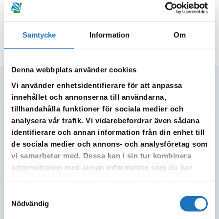
Förbindelsepunkters läge
Samtycke
Information
Om
Denna webbplats använder cookies
Vi använder enhetsidentifierare för att anpassa
Industriellt avloppsvatten - gränsvärden
innehållet och annonserna till användarna,
tillhandahålla funktioner för sociala medier och
analysera vår trafik. Vi vidarebefordrar även sådana
Gränsvärden för industriellt
identifierare och annan information från din enhet till
avloppsvatten gäller i våra tre kommuner
de sociala medier och annons- och analysföretag som
som vi verkar i
vi samarbetar med. Dessa kan i sin tur kombinera
informationen med annan information som du har
pH min
tillhandahållit eller som de har samlat in när du har
använt deras tjänster.
Samtyckesval
pH max
Nödvändig