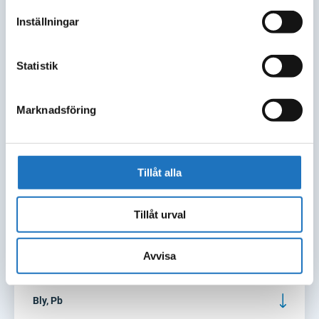
Temperatur max
Inställningar
Konduktivitet
Statistik
Sulfat
Marknadsföring
Magnesium
Tillåt alla
Ammonium
Tillåt urval
Fett
Avvisa
Klorid
Bly, Pb