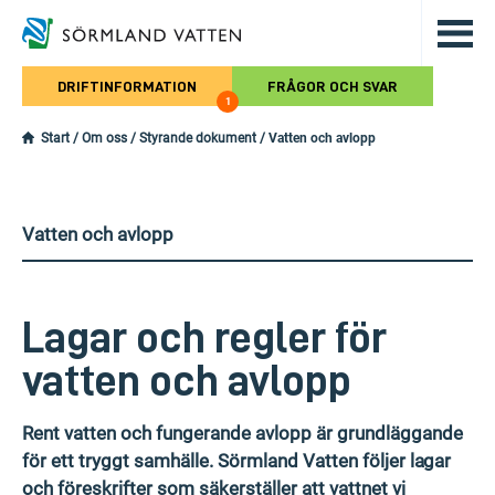
Hoppa till det huvudsakliga innehålle
DRIFTINFORMATION
FRÅGOR OCH SVAR
1
Start
/
Om oss
/
Styrande dokument
/
Vatten och avlopp
Vatten och avlopp
Lagar och regler för
vatten och avlopp
Rent vatten och fungerande avlopp är grundläggande
för ett tryggt samhälle. Sörmland Vatten följer lagar
och föreskrifter som säkerställer att vattnet vi