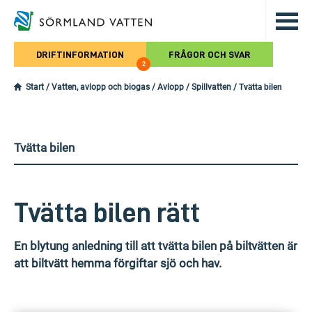
Hoppa till det huvudsakliga innehålle
DRIFTINFORMATION
FRÅGOR OCH SVAR
2
Start
/
Vatten, avlopp och biogas
/
Avlopp
/
Spillvatten
/
Tvätta bilen
Tvätta bilen
Tvätta bilen rätt
En blytung anledning till att tvätta bilen på biltvätten är
att biltvätt hemma förgiftar sjö och hav.