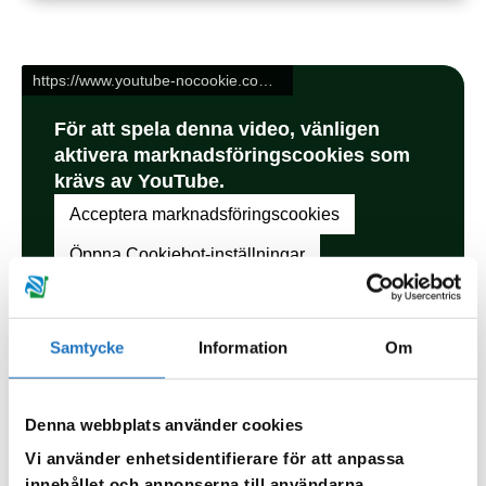
Samtycke
Information
Om
Om jag tvättar i garaget då?
Denna webbplats använder cookies
Vi använder enhetsidentifierare för att anpassa
Tvättar du bilen i garaget leds vattnet orenat till kommunens
innehållet och annonserna till användarna,