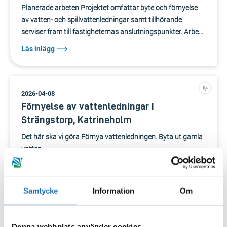
Planerade arbeten Projektet omfattar byte och förnyelse
av vatten- och spillvattenledningar samt tillhörande
serviser fram till fastigheternas anslutningspunkter. Arbe...
Läs inlägg
2026-04-08
Förnyelse av vattenledningar i
Strängstorp, Katrineholm
Det här ska vi göra Förnya vattenledningen. Byta ut gamla
vatten- ...
Läs inlägg
Samtycke
Information
Om
2026-04-01
Ledningsförnyelse vid Valla IP och
Denna webbplats använder cookies