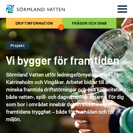
Hoppa till det huvudsakliga innehålle
DRIFTINFORMATION
FRÅGOR OCH SVAR
1
Projekt
Vi bygger för framtiden
Sörmland Vatten utför ledningsförnyelse längs i Flen,
Katrineholm och Vingåker. Arbetet bidrar till att
minska framtida driftstörningar och öka kapaciteten i
både vatten-, spill- och dagvattenledningarna. För dig
som bor i området innebär det en investering i
framtidens trygghet – både för hushållen och för
miljön.