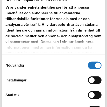
Björkövägen, Valla
Vi använder enhetsidentifierare för att anpassa
Projektnummer: 20603 (Katrineholms kommun) I området
innehållet och annonserna till användarna,
finns ledningar som haft återkommande driftproblem.
tillhandahålla funktioner för sociala medier och
Därför planerar vi att förnya delar av ledningsnätet för att
analysera vår trafik. Vi vidarebefordrar även sådana
öka lev...
identifierare och annan information från din enhet till
de sociala medier och annons- och analysföretag som
Läs inlägg
vi samarbetar med. Dessa kan i sin tur kombinera
informationen med annan information som du har
tillhandahållit eller som de har samlat in när du har
använt deras tjänster.
2026-04-01
Samtyckesval
Planerad förnyelse av servisledningar vid
Nödvändig
Skolgatan 5 och Badhusgatan 10,
Sparreholm
Inställningar
Projektnummer: 20604 (Flens kommun) Varför gör vi det
här? Vid Badhusg...
Statistik
Läs inlägg