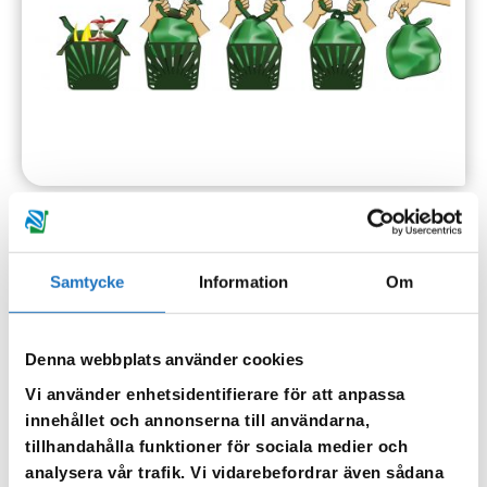
Samtycke
Information
Om
Matavfall blir biogas och biogödsel
Matavfallet från gröna påsen rötas i en
Denna webbplats använder cookies
biogasanläggning, där biogas och biogödsel bildas.
Vi använder enhetsidentifierare för att anpassa
Biogasen används som drivmedel och är bättre ur ett
innehållet och annonserna till användarna,
klimatperspektiv än fossila bränslen som bensin och
tillhandahålla funktioner för sociala medier och
diesel. Vid framställning av biogas bildas en rötrest
analysera vår trafik. Vi vidarebefordrar även sådana
som används som biogödsel på produktiv åkermark.