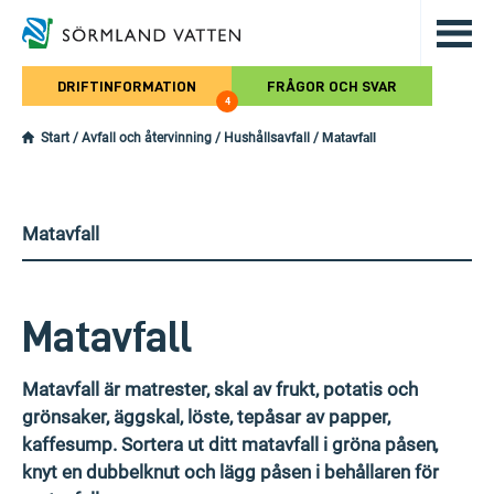
Hoppa till det huvudsakliga innehålle
DRIFTINFORMATION
FRÅGOR OCH SVAR
4
Start
/
Avfall och återvinning
/
Hushållsavfall
/
Matavfall
Matavfall
Matavfall
Matavfall är matrester, skal av frukt, potatis och
grönsaker, äggskal, löste, tepåsar av papper,
kaffesump. Sortera ut ditt matavfall i gröna påsen,
knyt en dubbelknut och lägg påsen i behållaren för