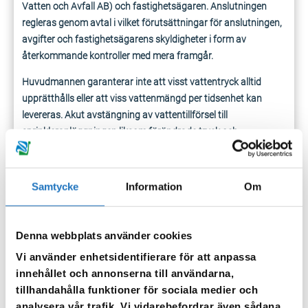
Vatten och Avfall AB) och fastighetsägaren. Anslutningen
regleras genom avtal i vilket förutsättningar för anslutningen,
avgifter och fastighetsägarens skyldigheter i form av
återkommande kontroller med mera framgår.
Huvudmannen garanterar inte att visst vattentryck alltid
upprätthålls eller att viss vattenmängd per tidsenhet kan
levereras. Akut avstängning av vattentillförsel till
sprinkleranläggningen liksom förändrade tryck och
flödesnivåer kan förekomma vid läckage, reparation eller
annat ingrepp på det allmänna ledningssystemet.
Samtycke
Information
Om
Tekniska krav
Separat tank/bassäng som vattenkälla är obligatoriskt att
Denna webbplats använder cookies
anlägga i de fastigheter som ska förses med sprinkler.
Vi använder enhetsidentifierare för att anpassa
I en fastighet där man planerar att installera sprinklersystem
innehållet och annonserna till användarna,
för brandsläckning ska återströmningsskydd monteras på
tillhandahålla funktioner för sociala medier och
den inkommande vattenledningen. Återströmningsskyddet
analysera vår trafik. Vi vidarebefordrar även sådana