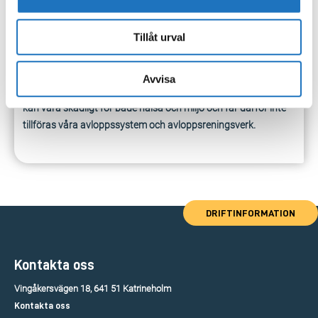
Utsläpp av sprinklervatten
Tillåt urval
I de fall man tillfört skumsläckningsmedel i sprinklersystemet
får detta aldrig tillföras spillvattensystemet. Detta vatten ska
Avvisa
betraktas som brandsläckningsvatten. Skumsläckningsmedel
kan vara skadligt för både hälsa och miljö och får därför inte
tillföras våra avloppssystem och avloppsreningsverk.
DRIFTINFORMATION
Kontakta oss
Vingåkersvägen 18, 641 51 Katrineholm
Kontakta oss