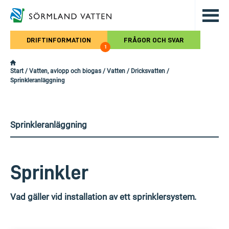
Hoppa till det huvudsakliga innehålle
DRIFTINFORMATION
FRÅGOR OCH SVAR
1
Start
/
Vatten, avlopp och biogas
/
Vatten
/
Dricksvatten
/
Sprinkleranläggning
Sprinkleranläggning
Sprinkler
Vad gäller vid installation av ett sprinklersystem.