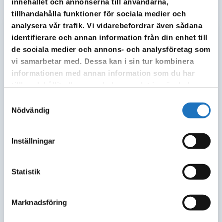
innehållet och annonserna till användarna,
Kundservice och återvinningscentralerna
tillhandahålla funktioner för sociala medier och
analysera vår trafik. Vi vidarebefordrar även sådana
Avvikande öppettider 2026
identifierare och annan information från din enhet till
de sociala medier och annons- och analysföretag som
1 januari 2026
vi samarbetar med. Dessa kan i sin tur kombinera
informationen med annan information som du har
tillhandahållit eller som de har samlat in när du har
5 januari
använt deras tjänster.
Samtyckesval
Nödvändig
6 januari
Inställningar
April - september
Statistik
2 april
3 april
Marknadsföring