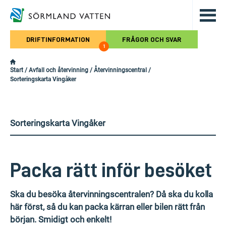
Hoppa till det huvudsakliga innehålle
DRIFTINFORMATION
FRÅGOR OCH SVAR
1
Start
/
Avfall och återvinning
/
Återvinningscentral
/
Sorteringskarta Vingåker
Sorteringskarta Vingåker
Packa rätt inför besöket
Ska du besöka återvinningscentralen? Då ska du kolla
här först, så du kan packa kärran eller bilen rätt från
början. Smidigt och enkelt!