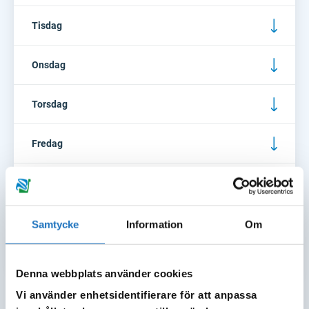
Tisdag
Onsdag
Torsdag
Fredag
Lördag
Söndag (tom 31/3)
Samtycke
Information
Om
Söndag (april-september)
Denna webbplats använder cookies
Vi använder enhetsidentifierare för att anpassa