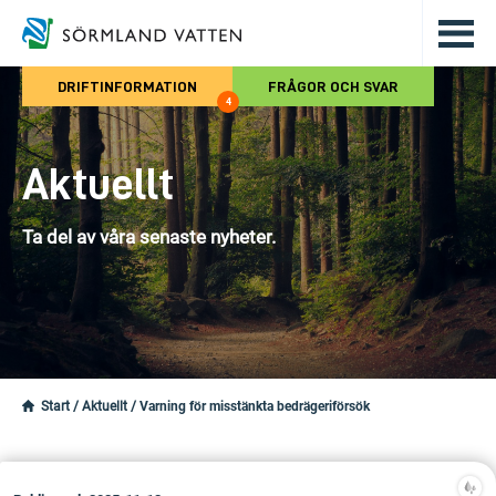
Hoppa till det huvudsakliga innehålle
DRIFTINFORMATION
FRÅGOR OCH SVAR
4
Aktuellt
Ta del av våra senaste nyheter.
Start
/
Aktuellt
/
Varning för misstänkta bedrägeriförsök