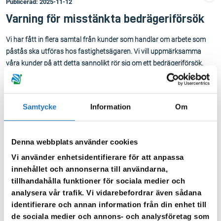
Publicerad: 2025-11-12
Varning för misstänkta bedrägeriförsök
Vi har fått in flera samtal från kunder som handlar om arbete som
påstås ska utföras hos fastighetsägaren. Vi vill uppmärksamma
våra kunder på att detta sannolikt rör sig om ett bedrägeriförsök.
Sörmland Vatten och Avfall AB utför inte arbeten som är
fastighetsägarens ansvar. Vårt ansvar omfattar ledningar utanför
fastighetsägarens tomtgräns – med undantag för vattenmätaren
Samtycke
Information
Om
som vi äger och installerar inne hos fastighetsägaren eller på annan
överenskommen plats på tomten.
Denna webbplats använder cookies
Om du får ett sms, mejl eller samtal om att arbete ska utföras
Vi använder enhetsidentifierare för att anpassa
hemma hos dig, som du inte har beställt, lämna inte ut några
innehållet och annonserna till användarna,
uppgifter och klicka inte på några länkar. Är du osäker – kontakta
tillhandahålla funktioner för sociala medier och
Polisen för rådgivning och eventuell anmälan.
analysera vår trafik. Vi vidarebefordrar även sådana
Polisen – ring 114 14 eller besök
polisen.se
identifierare och annan information från din enhet till
Läs mer hos Katrineholms-Kuriren:
Mystiska sms om VVS-jobb –
de sociala medier och annons- och analysföretag som