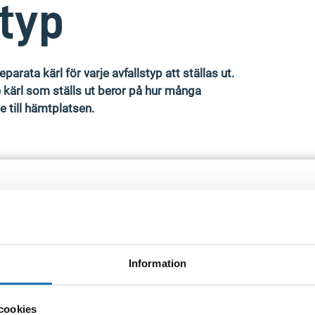
styp
rata kärl för varje avfallstyp att ställas ut.
 kärl som ställs ut beror på hur många
 till hämtplatsen.
lstyper sorteras i de nya kärlen. Exempel på vad som ska sorteras hittar d
Mjölk- och
juiceförpackningar
,
pastapaket
, socker- och mjölpåsar.
chupflaskor, schampoflaskor, chipspåsar, plastpåsar, plastburkar.
Information
Reklamblad, dags- och veckotidningar, kataloger, pocketböcker.
tallock
, kapsyler, tuber, konservburkar.
gar:
Saftflaskor, glasburkar, ölflaskor,
matoljeflaskor
, vinflaskor.
cookies