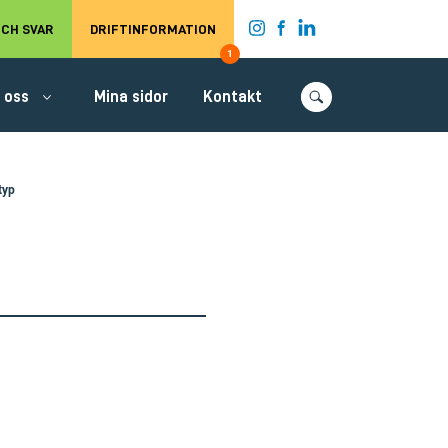
t.
CH SVAR
DRIFTINFORMATION
1
 oss
Mina sidor
Kontakt
styp
e