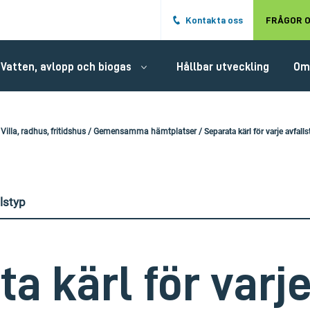
Hoppa till det huvudsakliga innehålle
Kontakta oss
FRÅGOR O
Vatten, avlopp och biogas
Hållbar utveckling
Om
/
Villa, radhus, fritidshus
/
Gemensamma hämtplatser
/
Separata kärl för varje avfall
llstyp
a kärl för varj