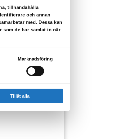
a, tillhandahålla
dentifierare och annan
i samarbetar med. Dessa kan
er som de har samlat in när
Marknadsföring
Tillåt alla