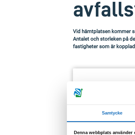
avfall
Vid hämtplatsen kommer sepa
Antalet och storleken på de
fastigheter som är kopplade
Totalt ska åtta olika avfal
Pappersförpackningar
:
Plastförpackningar:
Ket
Samtycke
Returpapper, tidningar:
Metallförpackningar:
Me
Färgade glasförpacknin
Denna webbplats använder 