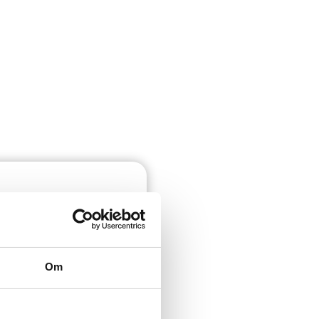
u nedan:
Om