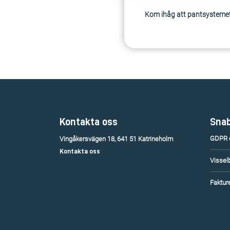
Kom ihåg att pantsystemet 
Kontakta oss
Snab
GDPR o
Vingåkersvägen 18, 641 51 Katrineholm
Kontakta oss
Vissel
Fakture