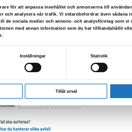
ngar:
Syltburkar,
vinägerflaskor
, saftflaskor, vinflaskor, barnmatsburkar.
rare för att anpassa innehållet och annonserna till användarn
ar, blöjor, tandborstar, disktrasor, kattsand.
er och analysera vår trafik. Vi vidarebefordrar även sådana i
 och grönsaker, äggskal, matrester, kaffesump.
 till de sociala medier och annons- och analysföretag som v
tionen med annan information som du har tillhandahållit ell
r.
Inställningar
Statistik
Tillåt urval
fall ska sorteras?
hur du hanterar olika avfall