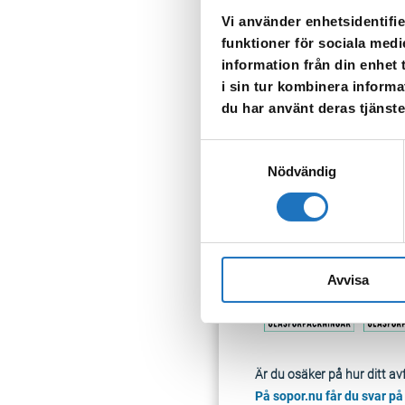
Ofärgade glasförpackni
Vi använder enhetsidentifie
Restavfall:
Dammsugarpås
funktioner för sociala medi
Matavfall:
Skal av frukt
information från din enhet
i sin tur kombinera informa
du har använt deras tjänste
Samtyckesval
Nödvändig
Avvisa
Är du osäker på hur ditt av
På sopor.nu får du svar på 