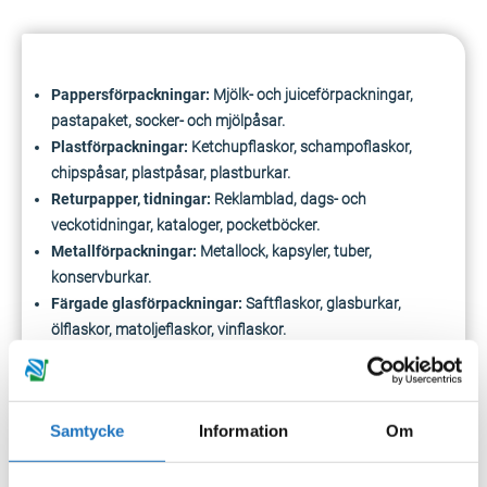
Pappersförpackningar
:
Mjölk- och
juiceförpackningar
,
pastapaket
, socker- och mjölpåsar.
Plastförpackningar:
Ketchupflaskor, schampoflaskor,
chipspåsar, plastpåsar, plastburkar.
Returpapper, tidningar:
Reklamblad, dags- och
veckotidningar, kataloger, pocketböcker.
Metallförpackningar:
Metallock
, kapsyler, tuber,
konservburkar.
Färgade glasförpackningar:
Saftflaskor, glasburkar,
ölflaskor,
matoljeflaskor
, vinflaskor.
Ofärgade glasförpackningar:
Syltburkar,
vinägerflaskor
,
saftflaskor, vinflaskor, barnmatsburkar.
Restavfall:
Dammsugarpåsar, blöjor, tandborstar,
Samtycke
Information
Om
disktrasor, kattsand.
Matavfall:
Skal av frukt och grönsaker, äggskal, matrester,
kaffesump.