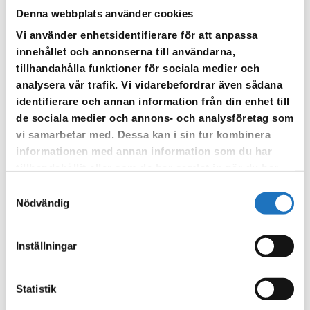
Denna webbplats använder cookies
Vi använder enhetsidentifierare för att anpassa
innehållet och annonserna till användarna,
tillhandahålla funktioner för sociala medier och
analysera vår trafik. Vi vidarebefordrar även sådana
identifierare och annan information från din enhet till
de sociala medier och annons- och analysföretag som
vi samarbetar med. Dessa kan i sin tur kombinera
informationen med annan information som du har
tillhandahållit eller som de har samlat in när du har
använt deras tjänster.
Samtyckesval
Nödvändig
Är du osäker på hur ditt avfall ska sorteras?
På sopor.nu får du svar på hur du hanterar olika avfall
Inställningar
Kom ihåg att pantsystemet är ett eget slutet
insamlingssystem. Pantburkar och pantflaskor ska lämnas i
Statistik
en pantautomat.