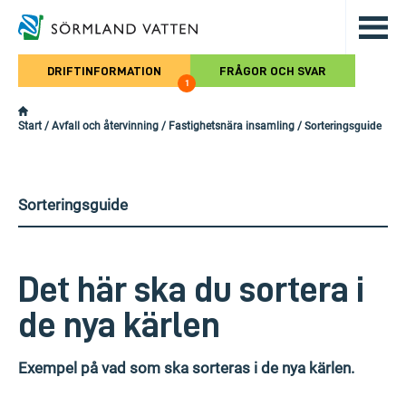
Hoppa till det huvudsakliga innehålle
DRIFTINFORMATION
FRÅGOR OCH SVAR
1
Start
/
Avfall och återvinning
/
Fastighetsnära insamling
/
Sorteringsguide
Sorteringsguide
Det här ska du sortera i
de nya kärlen
Exempel på vad som ska sorteras i de nya kärlen.