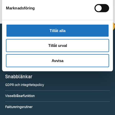
Marknadsföring
DRIFTINFORMATION
Tillåt alla
Kontakta oss
Tillåt urval
Vingåkersvägen 18, 641 51 Katrineholm
Kontakta oss
Avvisa
Snabblänkar
GDPR och integritetspolicy
Visselblåsarfunktion
Faktureringsrutiner