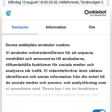
Måndag 10 augusti 18.30-20.00, Hälleforsnäs, Torsbovägen 2
Tisdag 11 augusti 16.30-18.00, Malmköping Heden,
Förrådsgatan, Återvinningsstation
Onsdag 12 augusti 17.00-19.00, Flen, Amazonplan, Parkgatan
2, Återvinningsstation
Samtycke
Information
Om
Torsdag 13 augusti 18.30-19.30, Bettna,
Kungsbackavägen/Valstavägen, Återvinningsstation
Denna webbplats använder cookies
Katrineholms kommun
Vi använder enhetsidentifierare för att anpassa
innehållet och annonserna till användarna,
Tisdag 18 augusti 17.00-18.00, Valla Tempo, Magasinsgatan,
tillhandahålla funktioner för sociala medier och
Återvinningsstation
analysera vår trafik. Vi vidarebefordrar även sådana
Onsdag 19 augusti 17.00-18.00, Katrineholm, Backavallen,
identifierare och annan information från din enhet till
Återvinningsstation
de sociala medier och annons- och analysföretag som
Torsdag 20 augusti 17.00-19.00, Björkvik servicebutiken,
vi samarbetar med. Dessa kan i sin tur kombinera
Vedebyv, Återvinningsstation
informationen med annan information som du har
Fredag 21 augusti 17.00-18.00, Bie, Bieåsen,
tillhandahållit eller som de har samlat in när du har
Återvinningsstation
använt deras tjänster.
Fredag 21 augusti 18.30-20.00, Julita, ICA Julitahallen,
Samtyckesval