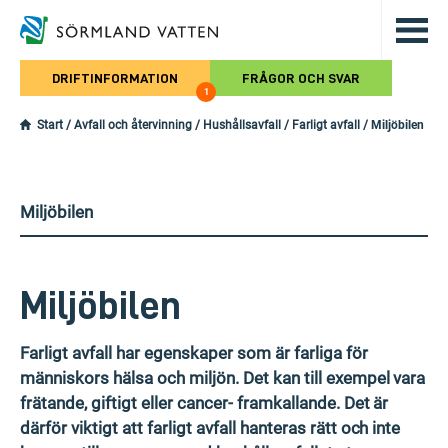
Hoppa till det huvudsakliga innehålle
DRIFTINFORMATION
FRÅGOR OCH SVAR
1
Start
/
Avfall och återvinning
/
Hushållsavfall
/
Farligt avfall
/
Miljöbilen
Miljöbilen
Miljöbilen
Farligt avfall har egenskaper som är farliga för
människors hälsa och miljön. Det kan till exempel vara
frätande, giftigt eller cancer- framkallande. Det är
därför viktigt att farligt avfall hanteras rätt och inte