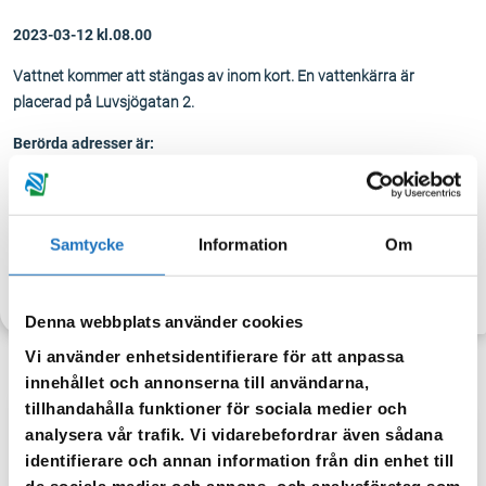
2023-03-12 kl.08.00
Vattnet kommer att stängas av inom kort. En vattenkärra är
placerad på Luvsjögatan 2.
Berörda adresser är:
Luvsjögatan 1,2,3,4,5,6,7,8
Södergatan 2
Samtycke
Information
Om
TILLBAKA
Denna webbplats använder cookies
Vi använder enhetsidentifierare för att anpassa
innehållet och annonserna till användarna,
tillhandahålla funktioner för sociala medier och
analysera vår trafik. Vi vidarebefordrar även sådana
Anmäl dig till vår sms-tjänst.
identifierare och annan information från din enhet till
Vår sms-tjänst använder vi enbart för att kunna informera dig
de sociala medier och annons- och analysföretag som