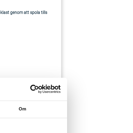
klast genom att spola tills
 är klart igen,
Om
4, 26 samt 28 för att byta
rmationen här på hemsidan.