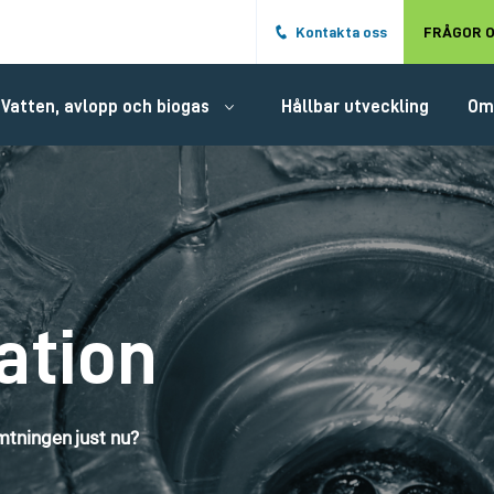
Hoppa till det huvudsakliga innehålle
Kontakta oss
FRÅGOR O
Vatten, avlopp och biogas
Hållbar utveckling
Om
ation
tningen just nu?