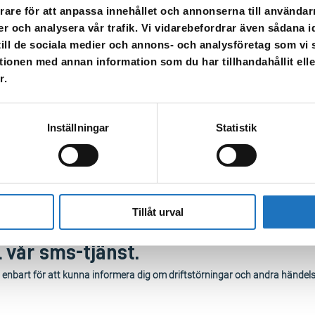
rare för att anpassa innehållet och annonserna till användarn
er och analysera vår trafik. Vi vidarebefordrar även sådana i
ete på Tallstigen i Katrineholm. Detta kommer innebära att vi behöver st
 till de sociala medier och annons- och analysföretag som v
ölj info här på hemsidan.
tionen med annan information som du har tillhandahållit ell
r.
n Kerstinbodagatan är helt avstängd för trafik under arbetet.
Inställningar
Statistik
Tillåt urval
l vår sms-tjänst.
 enbart för att kunna informera dig om driftstörningar och andra händel