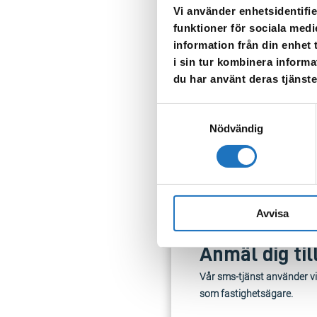
Vi använder enhetsidentifie
2023-07-17 kl. 08.45
funktioner för sociala medi
Vi har ett akut ledningsarb
information från din enhet
fastigheter under dagen. F
i sin tur kombinera informa
du har använt deras tjänste
Infarten till Tallstigen frå
Samtyckesval
Nödvändig
TILLBAKA
Avvisa
Anmäl dig til
Vår sms-tjänst använder vi
som fastighetsägare.