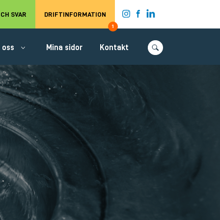
t.
CH SVAR
DRIFTINFORMATION
1
 oss
Mina sidor
Kontakt