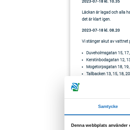
2023-07-18 kl. 10.35
Läckan är lagad och alla ha
det är klart igen.
2023-07-18 kl. 08.20
Vi stänger akut av vattnet 
Duveholmsgatan 15, 17,
Kerstinbodagatan 12, 13
Mogetorpsgatan 18, 19,
Tallbacken 13, 15, 18, 20
Tallstigen 1, 3, 5
Torggatan 1, 3, 5
När vattnet kommer åter kan
Samtycke
2023-07-17 kl. 14.45
Vi stänger omgående av vat
Denna webbplats använder 
en ventil inför lagningen 