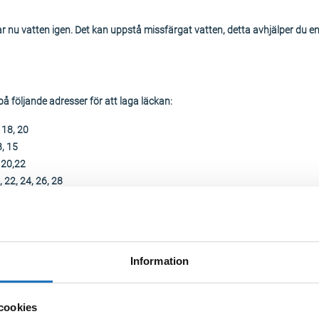
r nu vatten igen. Det kan uppstå missfärgat vatten, detta avhjälper du en
på följande adresser för att laga läckan:
 18, 20
, 15
 20,22
, 22, 24, 26, 28
 det vara missfärgat, detta avhjälper du enklast genom att spola tills det
Information
tnet på Duveholmsgatan 15, 17, 18, 20 samt Tallbacken 15, 18, 20, 22, 2
cookies
av läckan. Lagningen av läckan kommer ske måndag eller tisdag, följ info