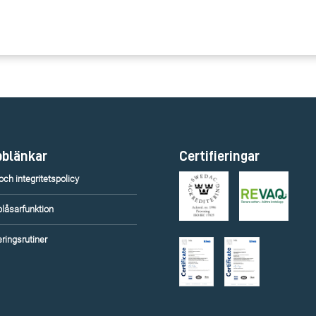
blänkar
Certifieringar
ch integritetspolicy
blåsarfunktion
ringsrutiner