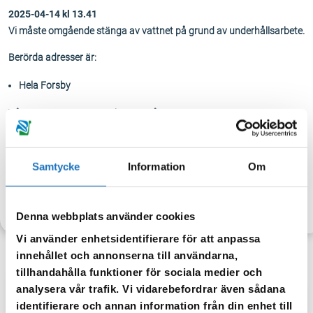
2025-
04-14 kl 13.41
Vi måste omgående stänga av vattnet på grund av underhållsarbete.
Berörda adresser är:
Hela Forsby
Vår prognos när vattnet kommer åter är: 16:00
När vattnet släpps på igen kan det vara missfärgat – spola då i
kranen tills vattnet blir klart igen.
Samtycke
Information
Om
TILLBAKA
Denna webbplats använder cookies
Vi använder enhetsidentifierare för att anpassa
innehållet och annonserna till användarna,
tillhandahålla funktioner för sociala medier och
analysera vår trafik. Vi vidarebefordrar även sådana
Anmäl dig till vår sms-tjänst.
identifierare och annan information från din enhet till