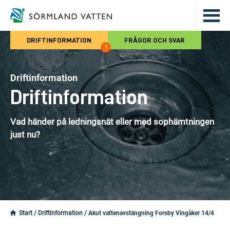
Hoppa till det huvudsakliga innehålle
DRIFTINFORMATION
FRÅGOR OCH SVAR
1
Driftinformation
Driftinformation
Vad händer på ledningsnät eller med sophämtningen
just nu?
Start
/
Driftinformation
/
Akut vattenavstängning Forsby Vingåker 14/4