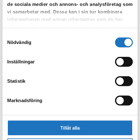
de sociala medier och annons- och analysföretag som
Vår sms-tjänst använder vi enbart för att kunna informera dig
vi samarbetar med. Dessa kan i sin tur kombinera
om driftstörningar och andra händelser som kan påverka dig
informationen med annan information som du har
som fastighetsägare.
tillhandahållit eller som de har samlat in när du har
använt deras tjänster.
Samtyckesval
Nödvändig
Inställningar
Statistik
Marknadsföring
Tillåt alla