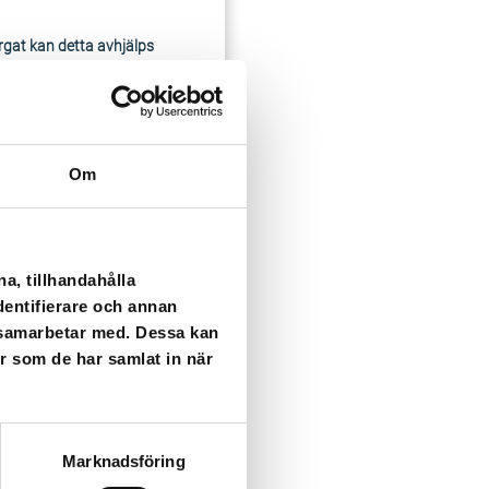
rgat kan detta avhjälps
 stängas av till
 tillbaka kan det vara
Om
a, tillhandahålla
dentifierare och annan
i samarbetar med. Dessa kan
er som de har samlat in när
Marknadsföring
ser som kan påverka dig