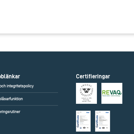
blänkar
Certifieringar
ch integritetspolicy
blåsarfunktion
ringsrutiner