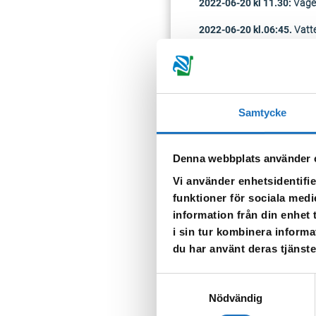
2022-06-20 kl 11.30:
Vägen
2022-06-20 kl.06:45.
Vatte
genom att spola i kranen till
2022-06-19 kl. 22:30.
Vi ha
fastigheter i området. En 
missfärgat, detta avhjälps g
Samtycke
TILLBAKA
Denna webbplats använder 
Vi använder enhetsidentifie
funktioner för sociala medi
information från din enhet
i sin tur kombinera informa
du har använt deras tjänste
Anmäl dig til
Samtyckesval
Nödvändig
Vår sms-tjänst använder vi