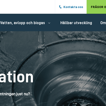
Hoppa till det huvudsakliga innehålle
Kontakta oss
FRÅGOR O
Vatten, avlopp och biogas
Hållbar utveckling
Om
ation
tningen just nu?