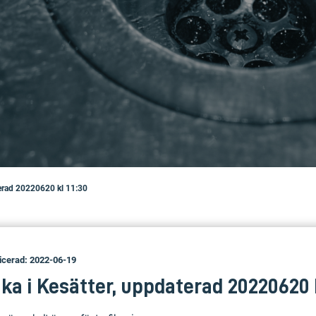
aterad 20220620 kl 11:30
icerad: 2022-06-19
aka i Kesätter, uppdaterad 20220620 