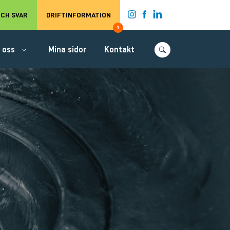
t.
CH SVAR
DRIFTINFORMATION
1
 oss
Mina sidor
Kontakt