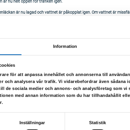
 är nu helt öppen för trafiken igen.
nläckan är nu lagad och vattnet är påkopplat igen. Om vattnet är missfä
s vattnet blir klart igen.
r en akut vattenläcka på vattenledningen till Kesätter. Vattnet kommer att
vattenkärra kommer att placeras ut i bostadsområdet. När vattnet kommer
enom att spola i kranen tills vattnet blir klart igen.
Information
cookies
rare för att anpassa innehållet och annonserna till användarn
er och analysera vår trafik. Vi vidarebefordrar även sådana i
 till de sociala medier och annons- och analysföretag som v
tionen med annan information som du har tillhandahållit ell
r.
l vår sms-tjänst.
Inställningar
Statistik
 enbart för att kunna informera dig om driftstörningar och andra händel