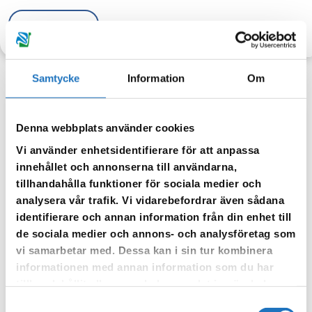
TILLBAKA
Samtycke
Information
Om
Anmäl dig till vår sms-tjänst.
Denna webbplats använder cookies
Vår sms-tjänst använder vi enbart för att kunna informera dig
Vi använder enhetsidentifierare för att anpassa
om driftstörningar och andra händelser som kan påverka dig
innehållet och annonserna till användarna,
som fastighetsägare.
tillhandahålla funktioner för sociala medier och
analysera vår trafik. Vi vidarebefordrar även sådana
identifierare och annan information från din enhet till
de sociala medier och annons- och analysföretag som
vi samarbetar med. Dessa kan i sin tur kombinera
informationen med annan information som du har
tillhandahållit eller som de har samlat in när du har
använt deras tjänster.
Samtyckesval