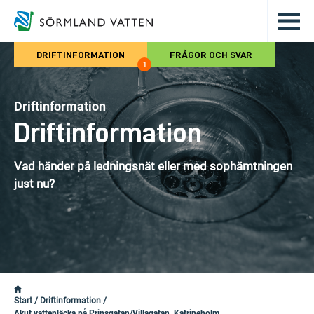
Hoppa till det huvudsakliga innehålle
DRIFTINFORMATION
FRÅGOR OCH SVAR
1
Driftinformation
Driftinformation
Vad händer på ledningsnät eller med sophämtningen
just nu?
Start
/
Driftinformation
/
Akut vattenläcka på Prinsgatan/Villagatan, Katrineholm