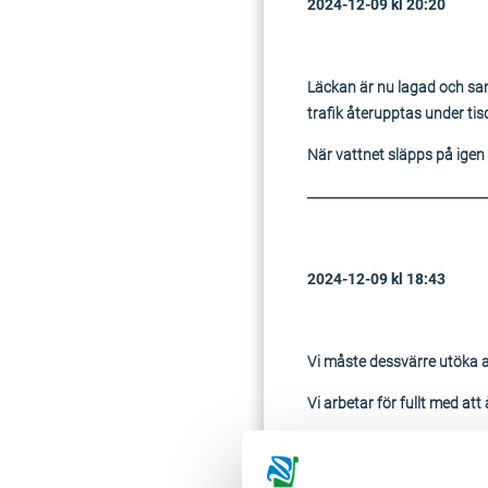
2024-12-09 kl 20:20
Läckan är nu lagad och sam
trafik återupptas under ti
När vattnet släpps på igen k
————————————
2024-12-09 kl 18:43
Vi måste dessvärre utöka av
Vi arbetar för fullt med att
När vattnet släpps på igen k
————————————