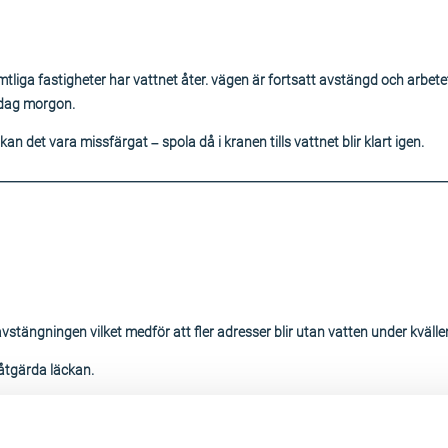
tliga fastigheter har vattnet åter. vägen är fortsatt avstängd och arbet
sdag morgon.
an det vara missfärgat – spola då i kranen tills vattnet blir klart igen.
————————————————————————————————
stängningen vilket medför att fler adresser blir utan vatten under kvälle
 åtgärda läckan.
an det vara missfärgat – spola då i kranen tills vattnet blir klart igen.
————————————————————————————————