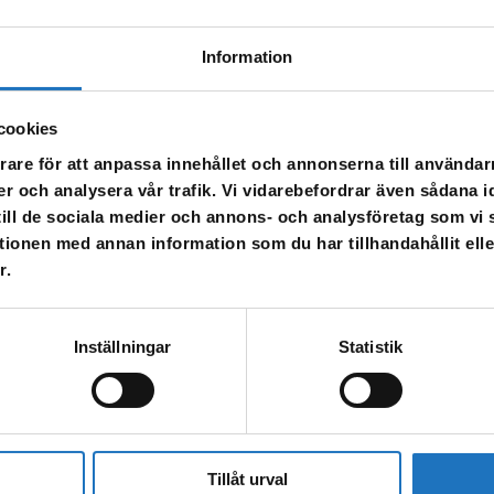
Information
av vattnet på grund av en vattenläcka.
cookies
rare för att anpassa innehållet och annonserna till användarn
er och analysera vår trafik. Vi vidarebefordrar även sådana i
,11
 till de sociala medier och annons- och analysföretag som v
tionen med annan information som du har tillhandahållit ell
r.
an det vara missfärgat – spola då i kranen tills vattnet blir klart igen.
Inställningar
Statistik
Tillåt urval