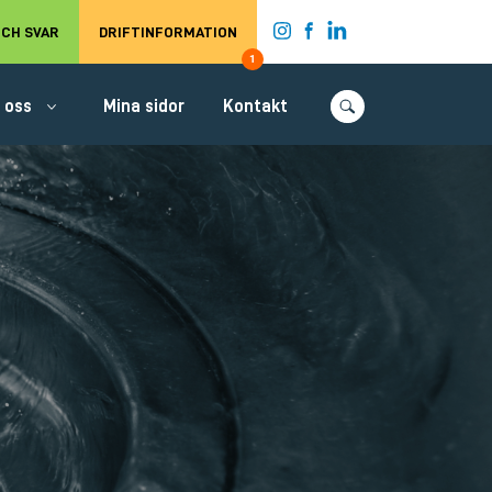
t.
CH SVAR
DRIFTINFORMATION
1
 oss
Mina sidor
Kontakt