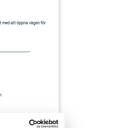
et med att öppna vägen för
———————-
n.
——————-