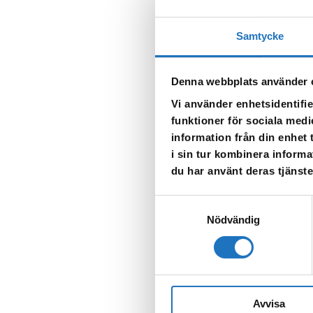
Samtycke
2024-12-09 kl 14.17
Vi måste omgående stänga 
Denna webbplats använder 
Vi använder enhetsidentifie
Berörda adresser är:
funktioner för sociala medi
Solbacken 1,2,3,4,8,9,10
information från din enhet
Stenbrottsvägen 9,10
i sin tur kombinera informa
du har använt deras tjänste
Samtyckesval
När vattnet släpps på igen k
Nödvändig
Avvisa
TILLBAKA