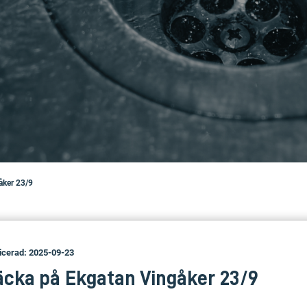
åker 23/9
icerad: 2025-09-23
äcka på Ekgatan Vingåker 23/9