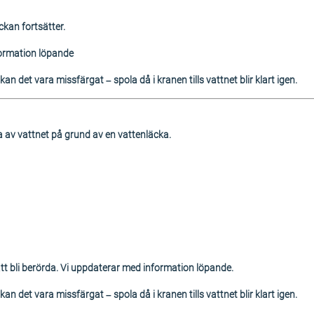
ckan fortsätter.
ormation löpande
an det vara missfärgat – spola då i kranen tills vattnet blir klart igen.
av vattnet på grund av en vattenläcka.
t bli berörda. Vi uppdaterar med information löpande.
an det vara missfärgat – spola då i kranen tills vattnet blir klart igen.