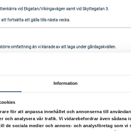
attenkärra vid Ekgatan/Vikingavägen samt vid Skyttegatan 3.
t fortsätta att gälla tills nästa vecka.
törre omfattning än vi klarade av att laga under gårdagskvällen.
g och vi kommer löpande uppdatera informationen här.
atten
9,
Information
8, 39
attenkärra vid Ekgatan/Vikingavägen samt vid Skyttegatan 3
cookies
rare för att anpassa innehållet och annonserna till användarn
er och analysera vår trafik. Vi vidarebefordrar även sådana i
 till de sociala medier och annons- och analysföretag som v
kommer fortsätta under kvällen.