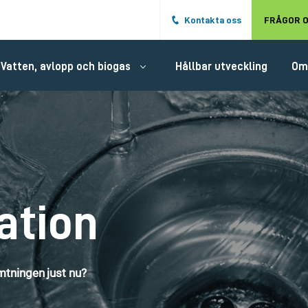
Hoppa till det huvudsakliga innehålle
Kontakta oss
FRÅGOR O
Vatten, avlopp och biogas
Hållbar utveckling
Om
ation
tningen just nu?