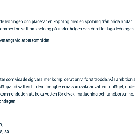
ade ledningen och placerat en koppling med en spolning från båda ändar. 
 kommer fortsatt ha spolning på under helgen och därefter laga ledninge
avstängt vid arbetsområdet.
ter som visade sig vara mer komplicerat än vi först trodde. Vår ambition 
läppa på vatten till dem fastigheterna som saknar vatten i nuläget, un
ommendation att koka vatten för dryck, matlagning och tandborstning. 
ondagen.
9,
8, 39