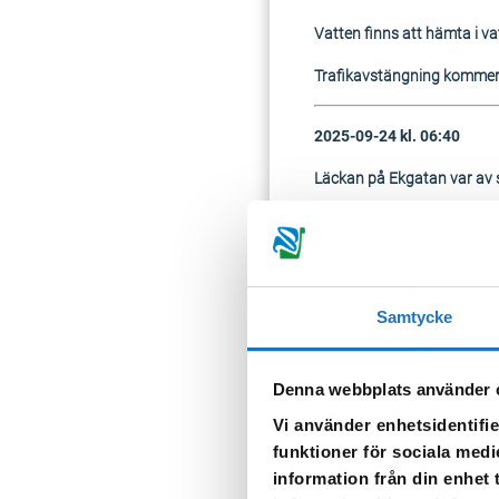
Vatten finns att hämta i v
Trafikavstängning kommer at
2025-09-24 kl. 06:40
Läckan på Ekgatan var av s
Vårt arbete fortsätter ida
Fastigheter som är utan v
Skyttegatan 3, 4, 5 ,6 ,7 ,
Samtycke
Ekgatan 31, 33, 35, 37, 3
Vatten finns att hämta i v
Denna webbplats använder 
Vi använder enhetsidentifie
2025-09-23 kl. 17:35
funktioner för sociala medi
information från din enhet
Arbetet med vattenläckan 