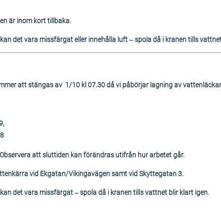
en är inom kort tillbaka.
an det vara missfärgat eller innehålla luft – spola då i kranen tills vattnet 
kommer att stängas av 1/10 kl 07.30 då vi påbörjar lagning av vattenläcka
9,
38
 Observera att sluttiden kan förändras utifrån hur arbetet går.
attenkärra vid Ekgatan/Vikingavägen samt vid Skyttegatan 3.
an det vara missfärgat – spola då i kranen tills vattnet blir klart igen.