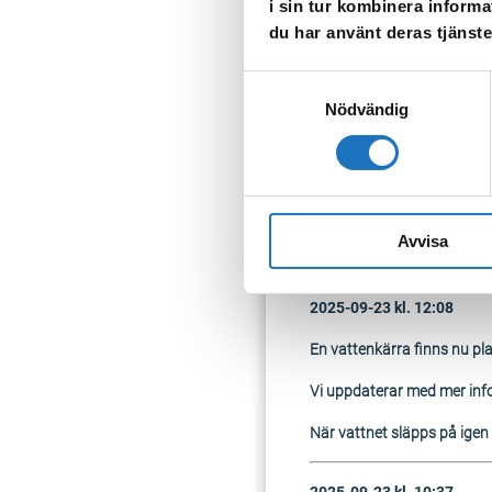
i sin tur kombinera informa
Vår prognos för tillfället 
du har använt deras tjänste
fastigheter:
Samtyckesval
Skyttegatan 3, 4, 5 ,6 ,7 
Nödvändig
Ekgatan 35, 33, 31
Vatten finns att hämta i v
Avvisa
2025-09-23 kl. 12:08
En vattenkärra finns nu p
Vi uppdaterar med mer inf
När vattnet släpps på igen k