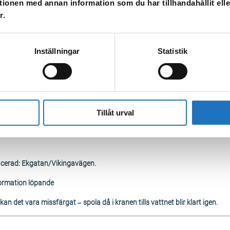
tionen med annan information som du har tillhandahållit ell
är att vattnet inte kommer vara tillbaka för fastigheterna först under mor
r.
,9
Inställningar
Statistik
attenkärra vid Ekgatan/vikingavägen samt vid Skyttegatan 3
Tillåt urval
lacerad: Ekgatan/Vikingavägen.
ormation löpande
an det vara missfärgat – spola då i kranen tills vattnet blir klart igen.