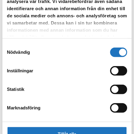
analysera vår trafik. Vi vidarebefordrar även sådana
identifierare och annan information från din enhet till
de sociala medier och annons- och analysföretag som
Anmäl dig till vår sms-tjänst.
vi samarbetar med. Dessa kan i sin tur kombinera
Vår sms-tjänst använder vi enbart för att kunna informera dig
informationen med annan information som du har
om driftstörningar och andra händelser som kan påverka dig
tillhandahållit eller som de har samlat in när du har
som fastighetsägare.
använt deras tjänster.
Samtyckesval
Nödvändig
Inställningar
Statistik
Marknadsföring