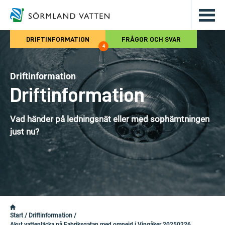
Hoppa till det huvudsakliga innehålle
DRIFTINFORMATION
FRÅGOR OCH SVAR
4
Driftinformation
Driftinformation
Vad händer på ledningsnät eller med sophämtningen
just nu?
Start
/
Driftinformation
/
Akut vattenläcka på Fabriksgatan med omnejd i Vingåker 20250226.