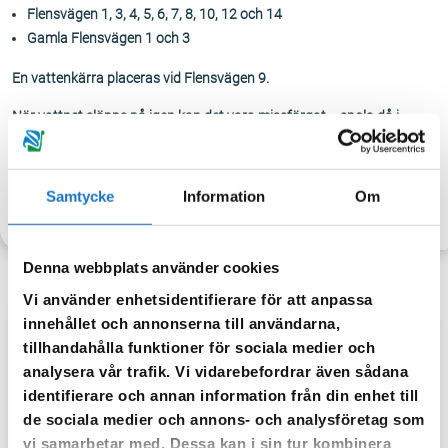
Flensvägen 1, 3, 4, 5, 6, 7, 8, 10, 12 och 14
Gamla Flensvägen 1 och 3
En vattenkärra placeras vid Flensvägen 9.
När vattnet släpps på igen kan det vara missfärgat – spola då i
kranen tills vattnet blir klart igen.
Samtycke
Information
Om
TILLBAKA
Denna webbplats använder cookies
Vi använder enhetsidentifierare för att anpassa
innehållet och annonserna till användarna,
tillhandahålla funktioner för sociala medier och
Anmäl dig till vår sms-tjänst.
analysera vår trafik. Vi vidarebefordrar även sådana
Vår sms-tjänst använder vi enbart för att kunna informera dig
identifierare och annan information från din enhet till
om driftstörningar och andra händelser som kan påverka dig
de sociala medier och annons- och analysföretag som
som fastighetsägare.
vi samarbetar med. Dessa kan i sin tur kombinera