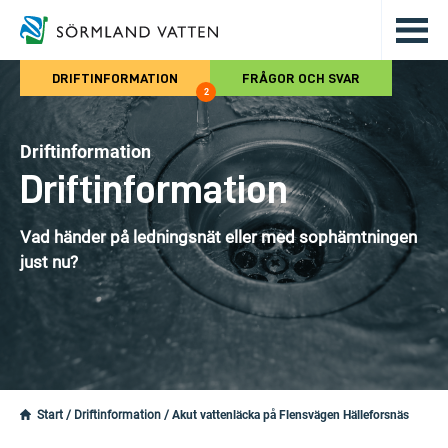
Hoppa till det huvudsakliga innehålle
DRIFTINFORMATION
FRÅGOR OCH SVAR
2
Driftinformation
Driftinformation
Vad händer på ledningsnät eller med sophämtningen
just nu?
Start
/
Driftinformation
/
Akut vattenläcka på Flensvägen Hälleforsnäs