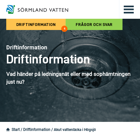
Hoppa till det huvudsakliga innehålle
DRIFTINFORMATION
FRÅGOR OCH SVAR
4
Driftinformation
Driftinformation
Vad händer på ledningsnät eller med sophämtningen
just nu?
Start
/
Driftinformation
/
Akut vattenläcka i Högsjö