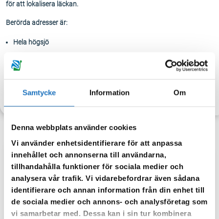
för att lokalisera läckan.
Berörda adresser är:
Hela högsjö
Samtycke
Information
Om
TILLBAKA
Denna webbplats använder cookies
Vi använder enhetsidentifierare för att anpassa
innehållet och annonserna till användarna,
Anmäl dig till vår sms-tjänst.
tillhandahålla funktioner för sociala medier och
analysera vår trafik. Vi vidarebefordrar även sådana
Vår sms-tjänst använder vi enbart för att kunna informera dig
identifierare och annan information från din enhet till
om driftstörningar och andra händelser som kan påverka dig
de sociala medier och annons- och analysföretag som
som fastighetsägare.
vi samarbetar med. Dessa kan i sin tur kombinera