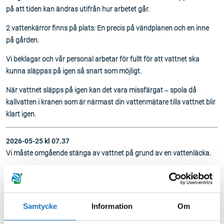
på att tiden kan ändras utifrån hur arbetet går.
2 vattenkärror finns på plats: En precis på vändplanen och en inne
på gården.
Vi beklagar och vår personal arbetar för fullt för att vattnet ska
kunna släppas på igen så snart som möjligt.
När vattnet släpps på igen kan det vara missfärgat – spola då
kallvatten i kranen som är närmast din vattenmätare tills vattnet blir
klart igen.
2026-05-25 kl 07.37
Vi måste omgående stänga av vattnet på grund av en vattenläcka.
Berörda adresser är:
Kerstinbodagatan 34, 36, 38
Samtycke
Information
Om
Just nu har vi ingen prognos när vattnet är åter men vi har maskiner