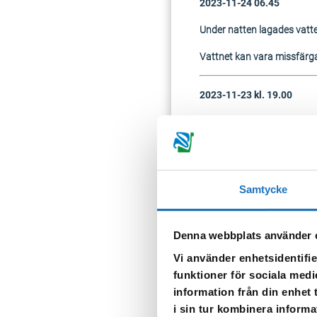
2023-11-24 06.45
Under natten lagades vatte
Vattnet kan vara missfärgat
2023-11-23 kl. 19.00
Vattenkärra placerad vid 
2023-11-23 kl 16.17
Vi måste omgående stänga 
Samtycke
Berörda adresser är:
Palmtorpsvägen 3, 4, 5, 6
Denna webbplats använder 
Vi använder enhetsidentifie
När vattnet släpps på igen k
funktioner för sociala medi
information från din enhet
TILLBAKA
i sin tur kombinera informa