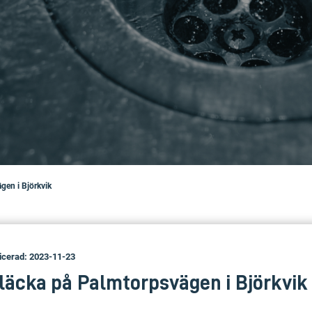
gen i Björkvik
icerad: 2023-11-23
läcka på Palmtorpsvägen i Björkvik