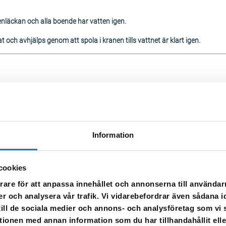
nläckan och alla boende har vatten igen.
 och avhjälps genom att spola i kranen tills vattnet är klart igen.
Palmtorpsvägen 4 och 18.
av vattnet på grund av en vattenläcka.
Information
, 7, 8, 10, 14, 16
cookies
rare för att anpassa innehållet och annonserna till användarn
an det vara missfärgat – spola då i kranen tills vattnet blir klart igen.
er och analysera vår trafik. Vi vidarebefordrar även sådana i
 till de sociala medier och annons- och analysföretag som v
tionen med annan information som du har tillhandahållit ell