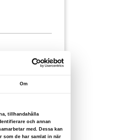
Om
a, tillhandahålla
dentifierare och annan
i samarbetar med. Dessa kan
er som de har samlat in när