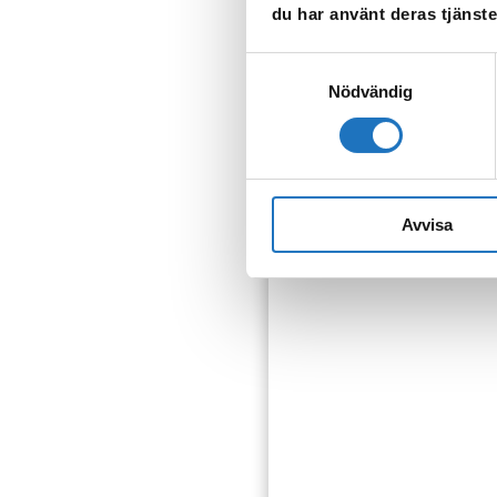
du har använt deras tjänste
Samtyckesval
Nödvändig
Anmäl dig til
Vår sms-tjänst använder vi
Avvisa
som fastighetsägare.