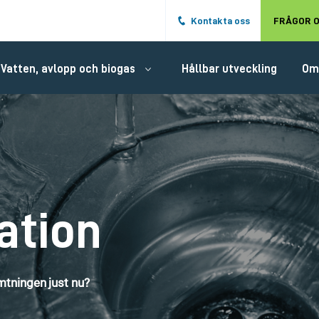
Hoppa till det huvudsakliga innehålle
Kontakta oss
FRÅGOR O
Vatten, avlopp och biogas
Hållbar utveckling
Om
ation
tningen just nu?