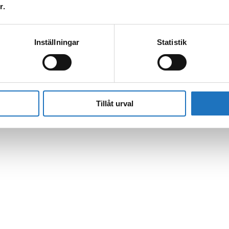
r.
Inställningar
Statistik
l vår sms-tjänst.
 enbart för att kunna informera dig om driftstörningar och andra händel
Tillåt urval