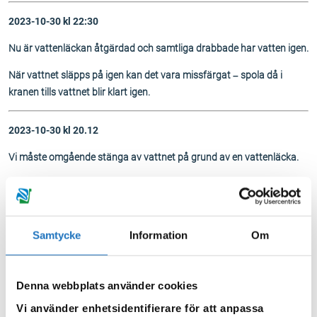
2023-10-30 kl 22:30
Nu är vattenläckan åtgärdad och samtliga drabbade har vatten igen.
När vattnet släpps på igen kan det vara missfärgat – spola då i
kranen tills vattnet blir klart igen.
2023-10-30 kl 20.12
Vi måste omgående stänga av vattnet på grund av en vattenläcka.
Berörda adresser är:
Skolgatan 17, 19, 24, 26, 28, 30, 31, 32, 33, 34, 35, 36, 37, 38, 39
Södergatan 3, 4, 5, 6, 8
Samtycke
Information
Om
Erik Dahlbergsvägen 32
När vattnet släpps på igen kan det vara missfärgat – spola då i
Denna webbplats använder cookies
kranen tills vattnet blir klart igen.
Vi använder enhetsidentifierare för att anpassa