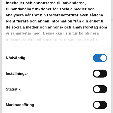
innehållet och annonserna till användarna,
TILLBAKA
tillhandahålla funktioner för sociala medier och
analysera vår trafik. Vi vidarebefordrar även sådana
identifierare och annan information från din enhet till
de sociala medier och annons- och analysföretag som
vi samarbetar med. Dessa kan i sin tur kombinera
informationen med annan information som du har
Anmäl dig till vår sms-tjänst.
tillhandahållit eller som de har samlat in när du har
använt deras tjänster.
Vår sms-tjänst använder vi enbart för att kunna informera dig
Samtyckesval
Nödvändig
om driftstörningar och andra händelser som kan påverka dig
som fastighetsägare.
Inställningar
Statistik
Marknadsföring