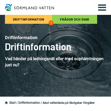
Hoppa till det huvudsakliga innehålle
DRIFTINFORMATION
FRÅGOR OCH SVAR
1
Driftinformation
Driftinformation
Vad händer på ledningsnät eller med sophämtningen
just nu?
Start
/
Driftinformation
/
Akut vattenläcka på Skolgatan Vingåker