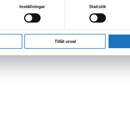
Inställningar
Statistik
l vår sms-tjänst.
 enbart för att kunna informera dig om driftstörningar och andra händel
Tillåt urval