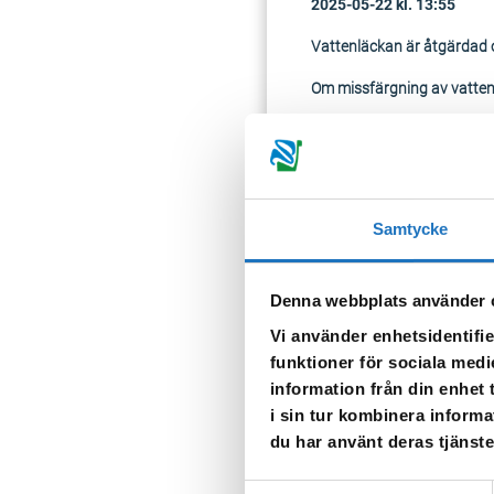
2025-05-22 kl. 13:55
Vattenläckan är åtgärdad o
Om missfärgning av vatten up
2025-05-22 kl. 10:00
Vattentrycket i Sparrehol
Samtycke
Vi har just nu ingen prognos
Om missfärgning av vatten up
Denna webbplats använder 
Vi använder enhetsidentifie
TILLBAKA
funktioner för sociala medi
information från din enhet
i sin tur kombinera informa
du har använt deras tjänste
Samtyckesval