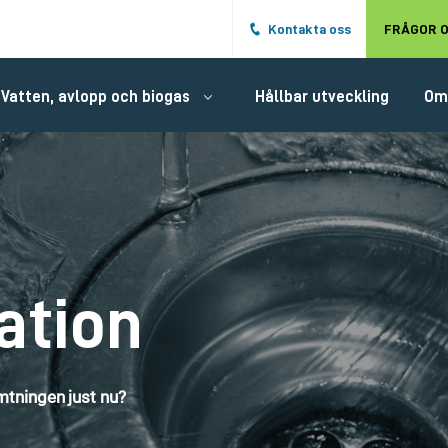
Hoppa till det huvudsakliga innehålle
Kontakta oss
FRÅGOR O
Vatten, avlopp och biogas
Hållbar utveckling
Om
ation
tningen just nu?