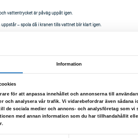
ch vattentrycket är påväg uppåt igen.
pstår – spola då i kranen tills vattnet blir klart igen.
m, Skebokvarn och Södra Flen kan komma att sjunka pga. detta.
Information
 när trycket blir återställt.
pstår – spola då i kranen tills vattnet blir klart igen.
cookies
rare för att anpassa innehållet och annonserna till användarn
er och analysera vår trafik. Vi vidarebefordrar även sådana i
 till de sociala medier och annons- och analysföretag som v
tionen med annan information som du har tillhandahållit ell
r.