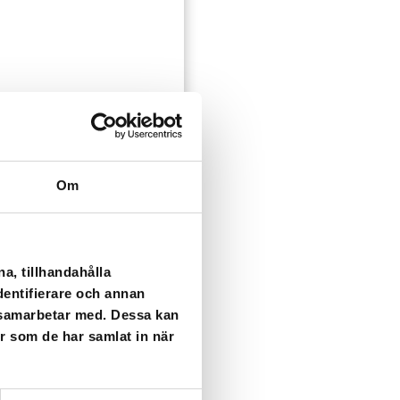
Om
a, tillhandahålla
dentifierare och annan
i samarbetar med. Dessa kan
er som de har samlat in när