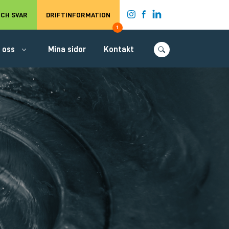
t.
CH SVAR
DRIFTINFORMATION
1
 oss
Mina sidor
Kontakt