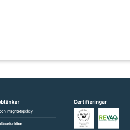
blänkar
Certifieringar
ch integritetspolicy
blåsarfunktion