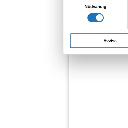
Nödvändig
Anmäl dig til
Vår sms-tjänst använder vi
som fastighetsägare.
Avvisa