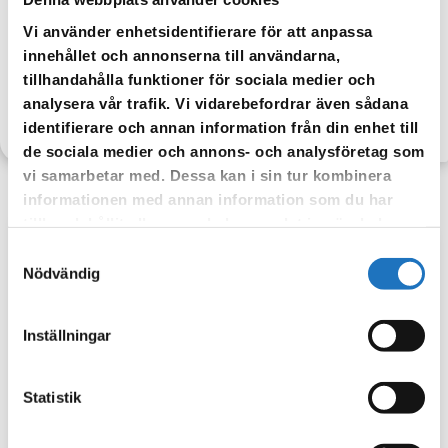
När vattnet kommer tillbaka kan det vara missfärgat, detta avhjälps
Vi använder enhetsidentifierare för att anpassa
genom att spola i kranen tills vattnet är klart igen.
innehållet och annonserna till användarna,
tillhandahålla funktioner för sociala medier och
analysera vår trafik. Vi vidarebefordrar även sådana
TILLBAKA
identifierare och annan information från din enhet till
de sociala medier och annons- och analysföretag som
vi samarbetar med. Dessa kan i sin tur kombinera
informationen med annan information som du har
tillhandahållit eller som de har samlat in när du har
använt deras tjänster.
Samtyckesval
Anmäl dig till vår sms-tjänst.
Nödvändig
Vår sms-tjänst använder vi enbart för att kunna informera dig
om driftstörningar och andra händelser som kan påverka dig
Inställningar
som fastighetsägare.
Statistik