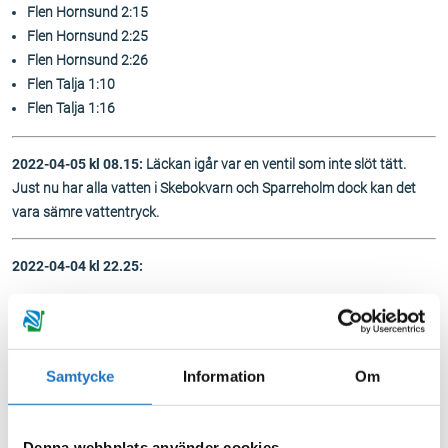
Flen Hornsund 2:15
Flen Hornsund 2:25
Flen Hornsund 2:26
Flen Talja 1:10
Flen Talja 1:16
2022-04-05 kl 08.15:
Läckan igår var en ventil som inte slöt tätt.
Just nu har alla vatten i Skebokvarn och Sparreholm dock kan det
vara sämre vattentryck.
2022-04-04 kl 22.25:
Vi har just nu en vattenläcka i Skebokvarn. Detta medför att vi akut
måste stänga av vattnet för att kunna utföra ledningsarbetet för att
laga läckan. Det kommer att påverka vattenleveransen till fastigheter
Samtycke
Information
Om
i Skebokvarn samt Sparreholm.
Vi vet i detta nu inte omfattningen på arbetet så vi kan inte säga när
vattnet kommer tillbaka igen.
Denna webbplats använder cookies