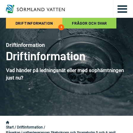
Hoppa till det huvudsakliga innehålle
DRIFTINFORMATION
FRÅGOR OCH SVAR
4
Driftinformation
Driftinformation
Vad händer på ledningsnät eller med sophämtningen
just nu?
Start
/
Driftinformation
/
Påverkan i vattenleveransen Skebokvarn och Sparreholm 5 och 6 april