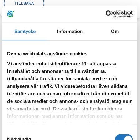
TILLBAKA
Samtycke
Information
Om
Anmäl dig till vår sms-tjänst.
Denna webbplats använder cookies
Vår sms-tjänst använder vi enbart för att kunna informera dig
Vi använder enhetsidentifierare för att anpassa
om driftstörningar och andra händelser som kan påverka dig
innehållet och annonserna till användarna,
som fastighetsägare.
tillhandahålla funktioner för sociala medier och
analysera vår trafik. Vi vidarebefordrar även sådana
identifierare och annan information från din enhet till
de sociala medier och annons- och analysföretag som
vi samarbetar med. Dessa kan i sin tur kombinera
informationen med annan information som du har
tillhandahållit eller som de har samlat in när du har
använt deras tjänster.
Samtyckesval
Nödvändig