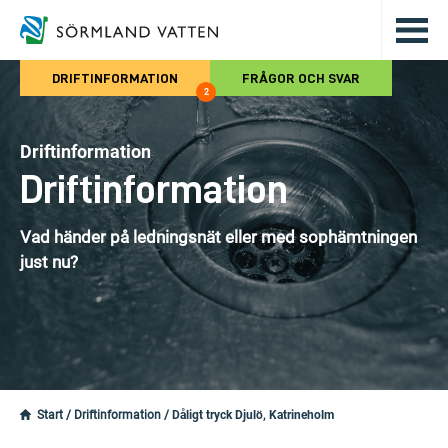
Hoppa till det huvudsakliga innehålle
DRIFTINFORMATION
FRÅGOR OCH SVAR
2
Driftinformation
Driftinformation
Vad händer på ledningsnät eller med sophämtningen
just nu?
Start
/
Driftinformation
/
Dåligt tryck Djulö, Katrineholm