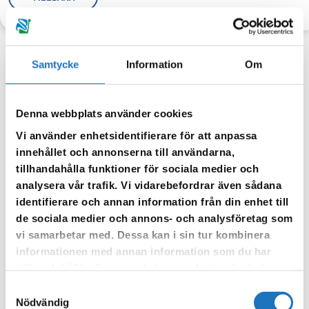
Samtycke
Information
Om
Anmäl dig till vår sms-tjänst.
Denna webbplats använder cookies
Vår sms-tjänst använder vi enbart för att kunna informera dig
Vi använder enhetsidentifierare för att anpassa
om driftstörningar och andra händelser som kan påverka dig
innehållet och annonserna till användarna,
som fastighetsägare.
tillhandahålla funktioner för sociala medier och
analysera vår trafik. Vi vidarebefordrar även sådana
identifierare och annan information från din enhet till
de sociala medier och annons- och analysföretag som
vi samarbetar med. Dessa kan i sin tur kombinera
informationen med annan information som du har
tillhandahållit eller som de har samlat in när du har
använt deras tjänster.
Samtyckesval
Nödvändig