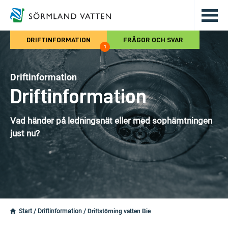
Hoppa till det huvudsakliga innehålle
DRIFTINFORMATION
FRÅGOR OCH SVAR
1
Driftinformation
Driftinformation
Vad händer på ledningsnät eller med sophämtningen
just nu?
Start
/
Driftinformation
/
Driftstörning vatten Bie