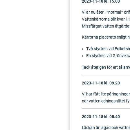
2023-11-18 kl. 15.00
Vi är nu åter i ”normal” dri
Vattenkärrorna blir kvar i 
Missfärgat vatten åtgärdar d
Kärrorna placerats enligt 
Två stycken vid Folkets
En stycken vid Grönviks
Tack återigen för ert tålam
2023-11-18 kl. 09.20
Vi har fått lite påringninga
när vattenledningsnätet fyl
2023-11-18 kl. 05.40
Läckan är lagad och vattnet