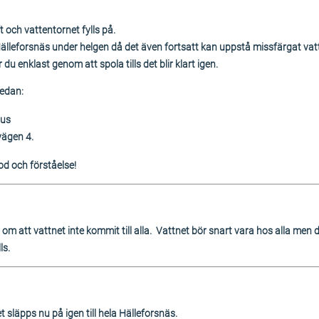
ft och vattentornet fylls på.
Hälleforsnäs under helgen då det även fortsatt kan uppstå missfärgat vatte
u enklast genom att spola tills det blir klart igen.
nedan:
hus
vägen 4.
od och förståelse!
r om att vattnet inte kommit till alla. Vattnet bör snart vara hos alla men 
ls.
 släpps nu på igen till hela Hälleforsnäs.