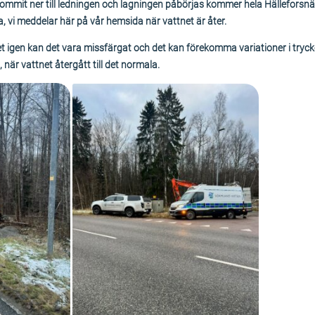
kommit ner till ledningen och lagningen påbörjas kommer hela Hälleforsnä
vi meddelar här på vår hemsida när vattnet är åter.
net igen kan det vara missfärgat och det kan förekomma variationer i tryc
när vattnet återgått till det normala.