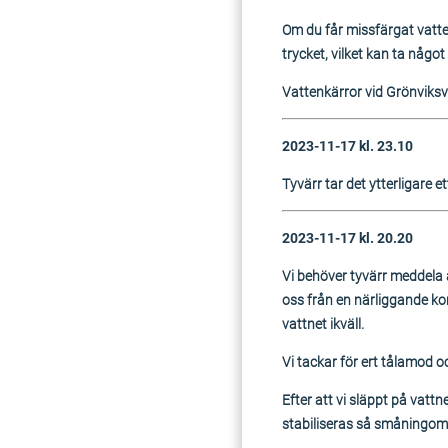
Om du får missfärgat vatten
trycket, vilket kan ta något
Vattenkärror vid Grönviksvä
2023-11-17 kl. 23.10
Tyvärr tar det ytterligare e
2023-11-17 kl. 20.20
Vi behöver tyvärr meddela at
oss från en närliggande kom
vattnet ikväll.
Vi tackar för ert tålamod 
Efter att vi släppt på vatt
stabiliseras så småningom, 