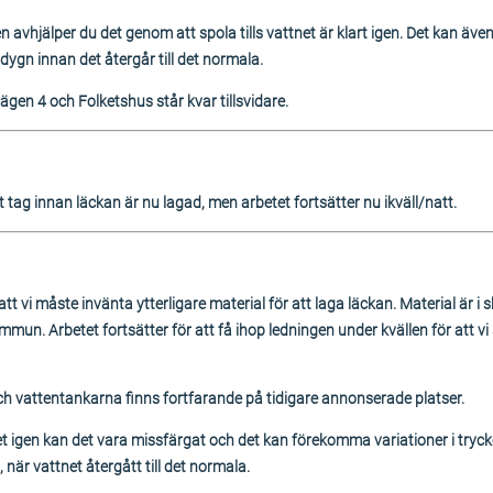
 avhjälper du det genom att spola tills vattnet är klart igen. Det kan äv
 dygn innan det återgår till det normala.
gen 4 och Folketshus står kvar tillsvidare.
tt tag innan läckan är nu lagad, men arbetet fortsätter nu ikväll/natt.
t vi måste invänta ytterligare material för att laga läckan. Material är i s
mun. Arbetet fortsätter för att få ihop ledningen under kvällen för att v
och vattentankarna finns fortfarande på tidigare annonserade platser.
net igen kan det vara missfärgat och det kan förekomma variationer i tryc
när vattnet återgått till det normala.