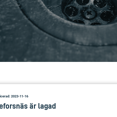
icerad: 2023-11-16
eforsnäs är lagad