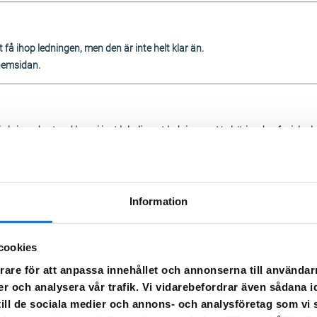
 få ihop ledningen, men den är inte helt klar än.
hemsidan.
 skrivande stund har vi just lokaliserat ledningen. Nu börjar den fysiska 
nen löpande här på hemsidan.
Information
cookies
rare för att anpassa innehållet och annonserna till användarn
er och analysera vår trafik. Vi vidarebefordrar även sådana i
 till de sociala medier och annons- och analysföretag som v