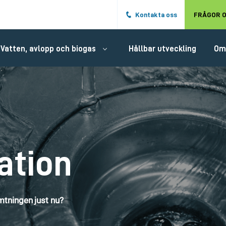
Hoppa till det huvudsakliga innehålle
Kontakta oss
FRÅGOR O
Vatten, avlopp och biogas
Hållbar utveckling
Om
ation
tningen just nu?