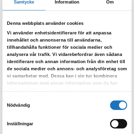
Vår sms-tjänst använder vi enbart för att kunna informera dig
Samtycke
Information
Om
om driftstörningar och andra händelser som kan påverka dig
som fastighetsägare.
Denna webbplats använder cookies
Vi använder enhetsidentifierare för att anpassa
innehållet och annonserna till användarna,
tillhandahålla funktioner för sociala medier och
analysera vår trafik. Vi vidarebefordrar även sådana
identifierare och annan information från din enhet till
de sociala medier och annons- och analysföretag som
vi samarbetar med. Dessa kan i sin tur kombinera
informationen med annan information som du har
tillhandahållit eller som de har samlat in när du har
använt deras tjänster.
Samtyckesval
Nödvändig
Inställningar