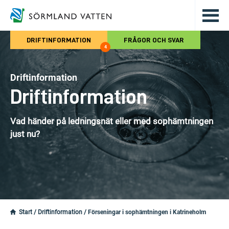
Hoppa till det huvudsakliga innehålle
DRIFTINFORMATION
FRÅGOR OCH SVAR
4
Driftinformation
Driftinformation
Vad händer på ledningsnät eller med sophämtningen
just nu?
Start
/
Driftinformation
/
Förseningar i sophämtningen i Katrineholm