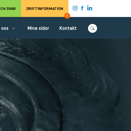
t.
CH SVAR
DRIFTINFORMATION
1
 oss
Mina sidor
Kontakt