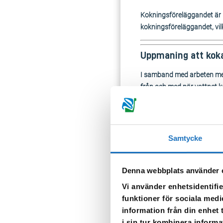
Kokningsföreläggandet är n
kokningsföreläggandet, vil
Uppmaning att koka
I samband med arbeten med 
från och med när vattnet k
Berörda fastigheter är hel
Allt vatten som ska använd
bra att använda vattnet till
Samtycke
Kokningsföreläggandet gäll
Denna webbplats använder 
Sörmland Vatten tar prover 
Vi använder enhetsidentifie
Vattenkärra finns placerad
funktioner för sociala medi
information från din enhet
i sin tur kombinera informa