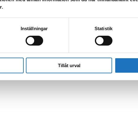
r.
Inställningar
Statistik
l vår sms-tjänst.
Tillåt urval
 enbart för att kunna informera dig om driftstörningar och andra händel