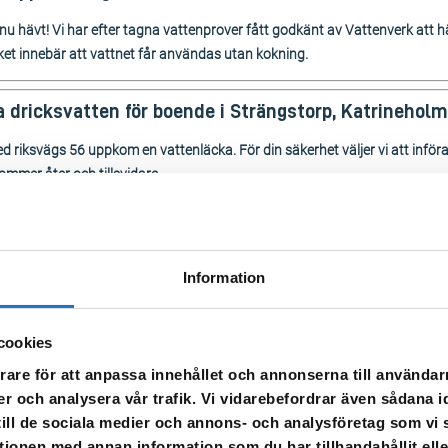
u hävt! Vi har efter tagna vattenprover fått godkänt av Vattenverk att 
ket innebär att vattnet får användas utan kokning.
 dricksvatten för boende i Strängstorp, Katrineholm
riksvägs 56 uppkom en vattenläcka. För din säkerhet väljer vi att infö
ommer åter och tillsvidare.
a Strängstorp och Sund.
as till dryck, matlagning och tandborstning måste därför kokas före an
 tvätt och övrig hygien.
Information
er tills ny information meddelas. Följ uppdatering på vår hemsida.
cookies
på tisd 29 juli och onsd 30 juli
rare för att anpassa innehållet och annonserna till användarn
 vid lekparken och en till vattenkärra kommer finnas vid Malmvägen runt 
er och analysera vår trafik. Vi vidarebefordrar även sådana i
 till de sociala medier och annons- och analysföretag som v
tionen med annan information som du har tillhandahållit ell