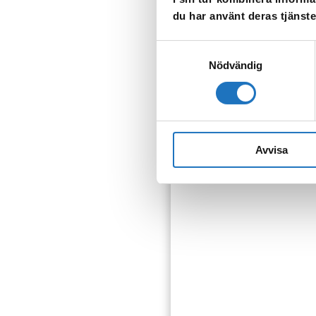
TILLBAKA
du har använt deras tjänste
Samtyckesval
Nödvändig
Anmäl dig til
Avvisa
Vår sms-tjänst använder vi
som fastighetsägare.