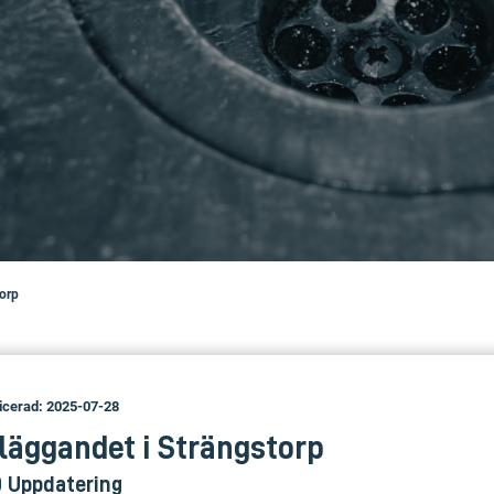
torp
icerad: 2025-07-28
läggandet i Strängstorp
0 Uppdatering