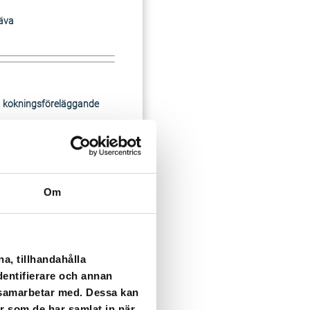
häva
ra kokningsföreläggande
vändning. Det går däremot
Om
a, tillhandahålla
ca kl 20:00
dentifierare och annan
i samarbetar med. Dessa kan
er som de har samlat in när