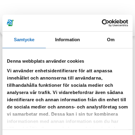
TILLBAKA
Samtycke
Information
Om
Denna webbplats använder cookies
Anmäl dig till vår sms-tjänst.
Vi använder enhetsidentifierare för att anpassa
Vår sms-tjänst använder vi enbart för att kunna informera dig
innehållet och annonserna till användarna,
om driftstörningar och andra händelser som kan påverka dig
tillhandahålla funktioner för sociala medier och
som fastighetsägare.
analysera vår trafik. Vi vidarebefordrar även sådana
identifierare och annan information från din enhet till
de sociala medier och annons- och analysföretag som
vi samarbetar med. Dessa kan i sin tur kombinera
informationen med annan information som du har
tillhandahållit eller som de har samlat in när du har