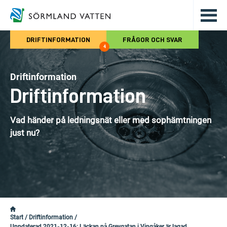
Hoppa till det huvudsakliga innehålle
DRIFTINFORMATION
FRÅGOR OCH SVAR
4
Driftinformation
Driftinformation
Vad händer på ledningsnät eller med sophämtningen
just nu?
Start
/
Driftinformation
/
Uppdaterad 2021-12-16: Läckan på Grevgatan i Vingåker är lagad