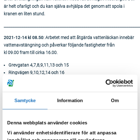
är helt ofarligt och du kan själva avhjälpa det genom att spola i
kranen en liten stund.
________________________________________________________________________
2021-12-14 kl 08.50
: Arbetet med att åtgärda vattenläckan innebär
vattenavstängning och påverkar följande fastigheter från
kl 09.00 fram till cirka 16.00.
Grevgatan 4,7,8,9,11,13 och 15
Ringvägen 9,10,12,14 och 16
En vattenkärra placeras vid Grevgatan 4 samt korsningen
Valhallavägen/Gärdesgatan.
Efter avstängningen kan vattnet i vissa fall bli något missfärgat. Det
Samtycke
Information
Om
är helt ofarligt och du kan själva avhjälpa det genom att spola i
kranen en liten stund.
Denna webbplats använder cookies
2021-12-13 kl 10.20
: Lagning av vattenläckan förbereds idag
Vi använder enhetsidentifierare för att anpassa
måndag med kolning (upptining genom värme) på platsen och själva
innehållet och annonserna till användarna,