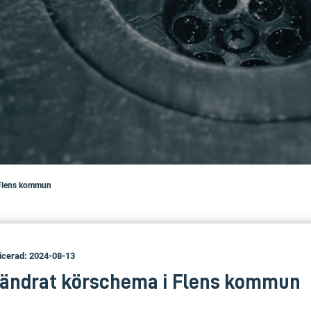
i Flens kommun
icerad: 2024-08-13
örändrat körschema i Flens kommun