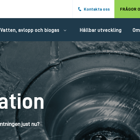
Hoppa till det huvudsakliga innehålle
Kontakta oss
FRÅGOR O
Vatten, avlopp och biogas
Hållbar utveckling
Om
ation
tningen just nu?