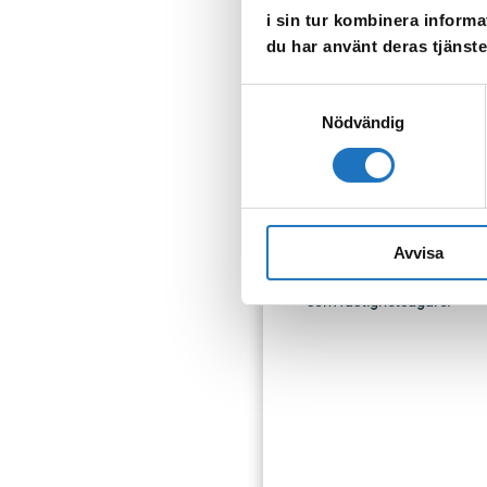
i sin tur kombinera informa
du har använt deras tjänste
TILLBAKA
Samtyckesval
Nödvändig
Anmäl dig til
Avvisa
Vår sms-tjänst använder vi
som fastighetsägare.