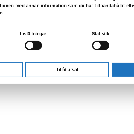
tionen med annan information som du har tillhandahållit ell
r.
Inställningar
Statistik
l vår sms-tjänst.
Tillåt urval
 enbart för att kunna informera dig om driftstörningar och andra händel