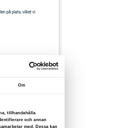
n på plats, vilket vi
 på plats, vilket vi
Om
a, tillhandahålla
dentifierare och annan
i samarbetar med. Dessa kan