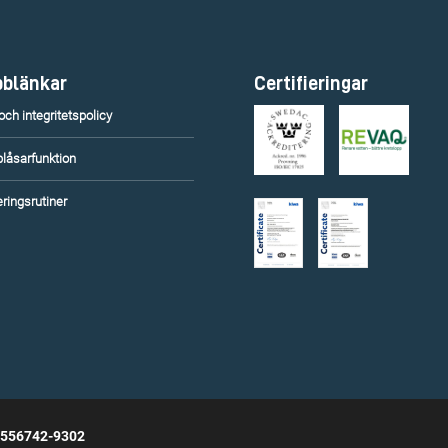
blänkar
Certifieringar
ch integritetspolicy
blåsarfunktion
ringsrutiner
 556742-9302