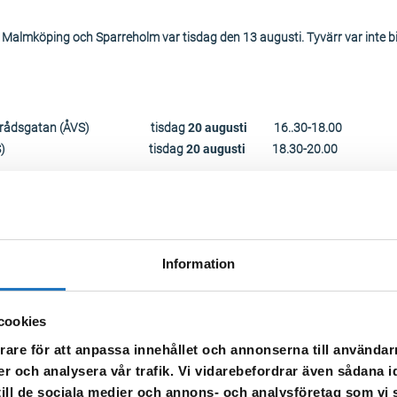
 i Malmköping och Sparreholm var tisdag den 13 augusti. Tyvärr var inte bile
 Förrådsgatan (ÅVS) tisdag
20 augusti
16..30-18.00
Tempo (ÅVS) tisdag
20 augusti
18.30-20.00
i Mellösa och Hälleforsnäs var måndag den 12 augusti. Tyvärr var inte bilen
Information
cookies
n (ÅVS) fredag 16 augusti 17.00-18.00
vägen 2 (ÅVS) fredag 16 augusti 18.30-20.00
rare för att anpassa innehållet och annonserna till användarn
er och analysera vår trafik. Vi vidarebefordrar även sådana i
 till de sociala medier och annons- och analysföretag som v