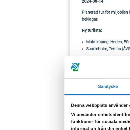
2024-08-14
Planerad tur för miljöbilen
beklagar.
Ny turlista:
Malmköping, Heden,
Sparreholm, 
2024-08-13
Planerad tur för miljöbilen 
beklagar.
Samtycke
Ny turlista:
Denna webbplats använder 
Mellösa, Domarväge
Hälleforsnäs, Torsbo
Vi använder enhetsidentifie
funktioner för sociala medi
Välkomna!
information från din enhet