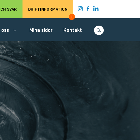
t.
CH SVAR
DRIFTINFORMATION
1
 oss
Mina sidor
Kontakt