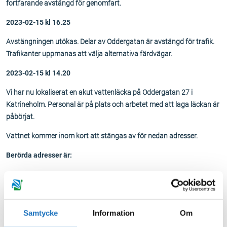
fortfarande avstängd för genomfart.
2023-02-15 kl 16.25
Avstängningen utökas. Delar av Oddergatan är avstängd för trafik.
Trafikanter uppmanas att välja alternativa färdvägar.
2023-02-15 kl 14.20
Vi har nu lokaliserat en akut vattenläcka på Oddergatan 27 i
Katrineholm. Personal är på plats och arbetet med att laga läckan är
påbörjat.
Vattnet kommer inom kort att stängas av för nedan adresser.
B
erörda adresser är:
Oddergatan 14,16,18,19,20,21,22,23,25,27,29,31
När vattnet kommer tillbaka kan det vara missfärgat, detta avhjälps
genom att spola i kranen tills vattnet blir klart igen.
Samtycke
Information
Om