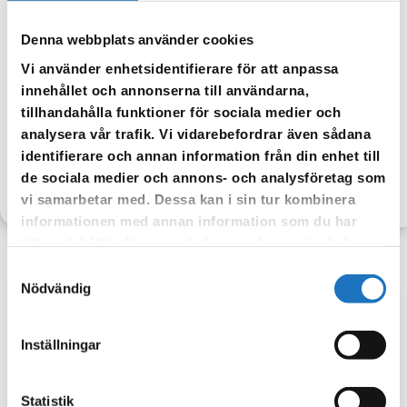
2023-02-15 kl 13.10
Denna webbplats använder cookies
Vi har en misstänkt vattenläcka på Oddergatan i Katrineholm.
Vi använder enhetsidentifierare för att anpassa
Personal är på plats i detta nu och lokaliserar en eventuell
innehållet och annonserna till användarna,
vattenläcka.
tillhandahålla funktioner för sociala medier och
Mer information kommer.
analysera vår trafik. Vi vidarebefordrar även sådana
identifierare och annan information från din enhet till
de sociala medier och annons- och analysföretag som
TILLBAKA
vi samarbetar med. Dessa kan i sin tur kombinera
informationen med annan information som du har
tillhandahållit eller som de har samlat in när du har
använt deras tjänster.
Samtyckesval
Nödvändig
Anmäl dig till vår sms-tjänst.
Inställningar
Vår sms-tjänst använder vi enbart för att kunna informera dig
om driftstörningar och andra händelser som kan påverka dig
som fastighetsägare.
Statistik