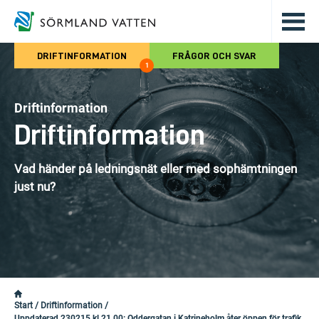
Hoppa till det huvudsakliga innehålle
DRIFTINFORMATION
FRÅGOR OCH SVAR
1
Driftinformation
Driftinformation
Vad händer på ledningsnät eller med sophämtningen
just nu?
Start
/
Driftinformation
/
Uppdaterad 230215 kl 21.00: Oddergatan i Katrineholm åter öppen för trafik