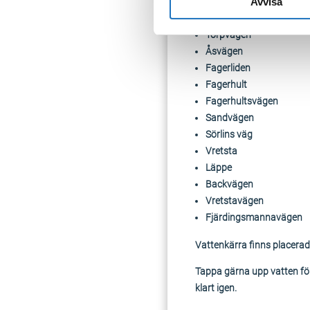
Avvisa
Brene
Repslagarvägen
Torpvägen
Åsvägen
Fagerliden
Fagerhult
Fagerhultsvägen
Sandvägen
Sörlins väg
Vretsta
Läppe
Backvägen
Vretstavägen
Fjärdingsmannavägen
Vattenkärra finns placerad
Tappa gärna upp vatten för 
klart igen.