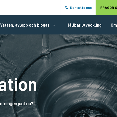
Hoppa till det huvudsakliga innehålle
Kontakta oss
FRÅGOR O
Vatten, avlopp och biogas
Hållbar utveckling
Om
ation
tningen just nu?