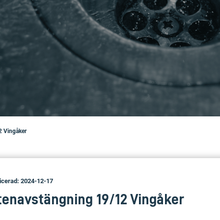
2 Vingåker
icerad: 2024-12-17
tenavstängning 19/12 Vingåker