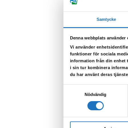
När vattnet släpps på igen k
2024-12-18 kl 13:22
Samtycke
Underhållsarbetet pågår
Denna webbplats använder 
Vattenkärror finns placera
Vi använder enhetsidentifie
När vattnet släpps på igen k
funktioner för sociala medi
information från din enhet
2024-12-17 kl 15.47
i sin tur kombinera informa
Vattnet till din fastighet
du har använt deras tjänste
Flera adresser är påverkad
Samtyckesval
Nödvändig
Nämdemansvägen
Länsmanvägen
Tvärvägen
Solbäcksvägen
Kaplansvägen