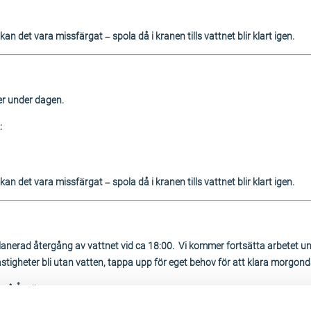
an det vara missfärgat – spola då i kranen tills vattnet blir klart igen.
er under dagen.
:
an det vara missfärgat – spola då i kranen tills vattnet blir klart igen.
planerad återgång av vattnet vid ca 18:00. Vi kommer fortsätta arbetet
igheter bli utan vatten, tappa upp för eget behov för att klara morgon
d på Åsvägen.