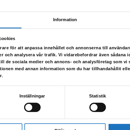
an det vara missfärgat – spola då i kranen tills vattnet blir klart igen.
Information
cookies
de på Sörlins väg och Åsvägen.
rare för att anpassa innehållet och annonserna till användarn
an det vara missfärgat – spola då i kranen tills vattnet blir klart igen.
er och analysera vår trafik. Vi vidarebefordrar även sådana i
 till de sociala medier och annons- och analysföretag som v
tionen med annan information som du har tillhandahållit ell
 kommer att stängas av 18/12 på grund av underhållsarbete på ledningsnät
r.
e av arbetet.
Inställningar
Statistik