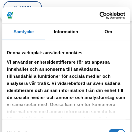
TILLBAKA
Samtycke
Information
Om
Anmäl dig till vår sms-tjänst.
Denna webbplats använder cookies
Vår sms-tjänst använder vi enbart för att kunna informera dig
Vi använder enhetsidentifierare för att anpassa
om driftstörningar och andra händelser som kan påverka dig
innehållet och annonserna till användarna,
som fastighetsägare.
tillhandahålla funktioner för sociala medier och
analysera vår trafik. Vi vidarebefordrar även sådana
identifierare och annan information från din enhet till
de sociala medier och annons- och analysföretag som
vi samarbetar med. Dessa kan i sin tur kombinera
informationen med annan information som du har
tillhandahållit eller som de har samlat in när du har
använt deras tjänster.
Samtyckesval