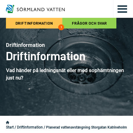
Hoppa till det huvudsakliga innehålle
DRIFTINFORMATION
FRÅGOR OCH SVAR
1
Driftinformation
Driftinformation
Vad händer på ledningsnät eller med sophämtningen
just nu?
Start
/
Driftinformation
/
Planerad vattenavstängning Storgatan Katrineholm