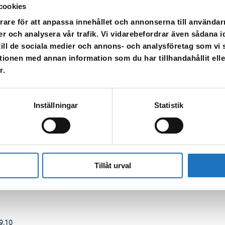
cookies
 fastigheter som blir berörda
rare för att anpassa innehållet och annonserna till användarn
er och analysera vår trafik. Vi vidarebefordrar även sådana i
 till de sociala medier och annons- och analysföretag som v
tionen med annan information som du har tillhandahållit ell
r.
eget behov. När vattnet släpps på igen kan det vara missfärgat – spola då 
Inställningar
Statistik
 kommer att stängas av på måndag
21/10
kl 8:00-14:00 på grund av underhå
Tillåt urval
tför arbetet.
,9,10