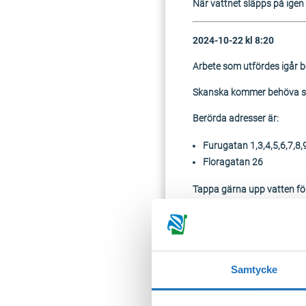
När vattnet släpps på igen k
2024-10-22 kl 8:20
Arbete som utfördes igår b
Skanska kommer behöva stä
Berörda adresser är:
Furugatan 1,3,4,5,6,7,8,
Floragatan 26
Tappa gärna upp vatten för 
klart igen.
2024-10-21 kl 9:50
Avstängning kan komma att
Samtycke
Nedan adresser kan även k