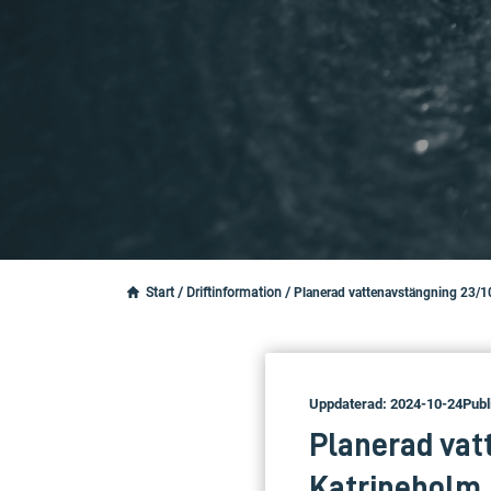
Start
/
Driftinformation
/
Planerad vattenavstängning 23/1
Uppdaterad: 2024-10-24
Publ
Planerad vat
Katrineholm