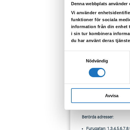
Denna webbplats använder 
Skanska kommer meddela de
Vi använder enhetsidentifie
Hermesgatan
funktioner för sociala medi
Almgatan
information från din enhet
Sveavägen
i sin tur kombinera informa
Floragatan
du har använt deras tjänste
Tappa gärna upp vatten för 
Samtyckesval
klart igen.
Nödvändig
202
4-10-18 kl 09.40
Vattnet till din fastighet
Avvisa
Vår entreprenör SKANSKA u
Berörda adresser:
Furugatan: 1,3,4,5,6,7,8