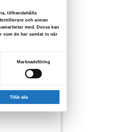
a, tillhandahålla
dentifierare och annan
i samarbetar med. Dessa kan
er som de har samlat in när
i kranen tills vattnet blir
Marknadsföring
llsarbete på ledningsnät.
Tillåt alla