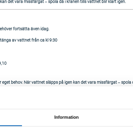
an det vara missfärgat – spola då i kranen tills vattnet blir klart igen.
ehöver fortsätta även idag.
nga av vattnet från ca kl 9:30
9,10
eget behov. När vattnet släpps på igen kan det vara missfärgat – spola då 
 utökas då Skanska behöver testa ventiler.
Information
omma att bli berörda av underhållsarbetet.