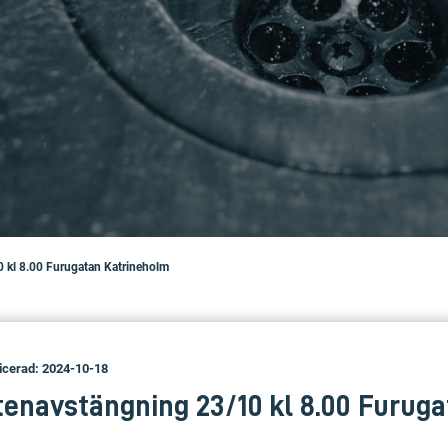
0 kl 8.00 Furugatan Katrineholm
icerad: 2024-10-18
tenavstängning 23/10 kl 8.00 Furug