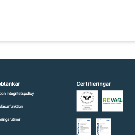
blänkar
Certifieringar
ch integritetspolicy
blåsarfunktion
ringsrutiner