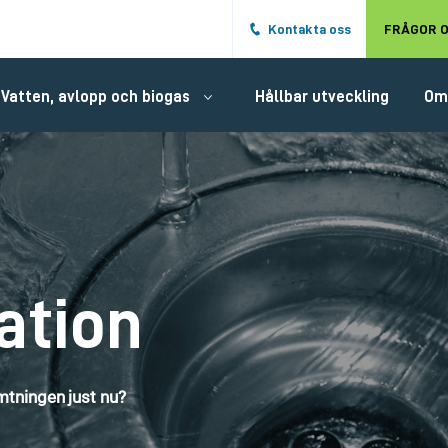
Hoppa till det huvudsakliga innehålle
Kontakta oss
FRÅGOR O
Vatten, avlopp och biogas
Hållbar utveckling
Om
ation
tningen just nu?