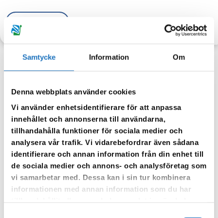
TILLBAKA
Samtycke
Information
Om
Denna webbplats använder cookies
Anmäl dig till vår sms-tjänst.
Vi använder enhetsidentifierare för att anpassa
Vår sms-tjänst använder vi enbart för att kunna informera dig
innehållet och annonserna till användarna,
om driftstörningar och andra händelser som kan påverka dig
tillhandahålla funktioner för sociala medier och
som fastighetsägare.
analysera vår trafik. Vi vidarebefordrar även sådana
identifierare och annan information från din enhet till
de sociala medier och annons- och analysföretag som
vi samarbetar med. Dessa kan i sin tur kombinera
informationen med annan information som du har
tillhandahållit eller som de har samlat in när du har
använt deras tjänster.
Samtyckesval