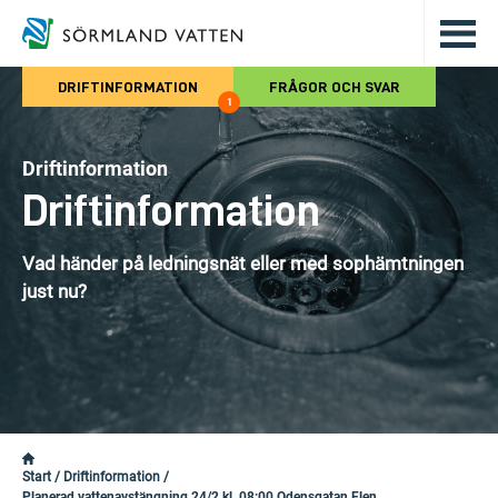
Hoppa till det huvudsakliga innehålle
DRIFTINFORMATION
FRÅGOR OCH SVAR
1
Driftinformation
Driftinformation
Vad händer på ledningsnät eller med sophämtningen
just nu?
Start
/
Driftinformation
/
Planerad vattenavstängning 24/2 kl. 08:00 Odensgatan Flen