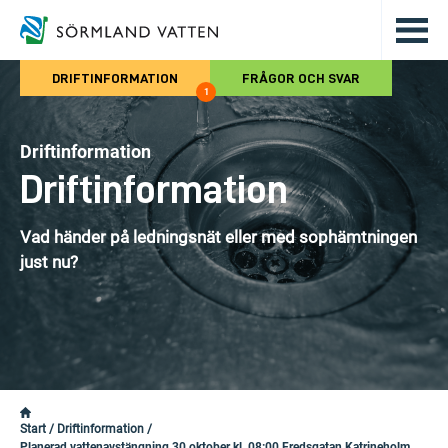
Hoppa till det huvudsakliga innehålle
DRIFTINFORMATION
FRÅGOR OCH SVAR
1
Driftinformation
Driftinformation
Vad händer på ledningsnät eller med sophämtningen
just nu?
Start
/
Driftinformation
/
Planerad vattenavstängning 30 oktober kl. 08:00 Fredsgatan Katrineholm