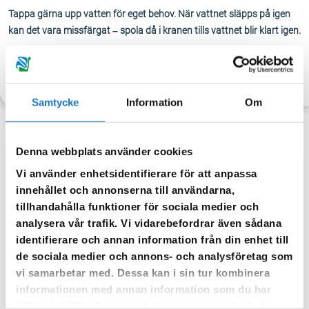
Tappa gärna upp vatten för eget behov. När vattnet släpps på igen
kan det vara missfärgat – spola då i kranen tills vattnet blir klart igen.
TILLBAKA
Samtycke
Information
Om
Denna webbplats använder cookies
Vi använder enhetsidentifierare för att anpassa
Anmäl dig till vår sms-tjänst.
innehållet och annonserna till användarna,
Vår sms-tjänst använder vi enbart för att kunna informera dig
tillhandahålla funktioner för sociala medier och
om driftstörningar och andra händelser som kan påverka dig
analysera vår trafik. Vi vidarebefordrar även sådana
som fastighetsägare.
identifierare och annan information från din enhet till
de sociala medier och annons- och analysföretag som
vi samarbetar med. Dessa kan i sin tur kombinera
informationen med annan information som du har
tillhandahållit eller som de har samlat in när du har