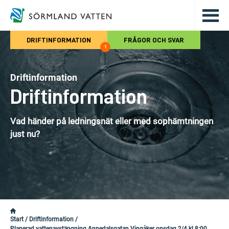
Hoppa till det huvudsakliga innehålle
DRIFTINFORMATION
FRÅGOR OCH SVAR
1
Driftinformation
Driftinformation
Vad händer på ledningsnät eller med sophämtningen
just nu?
Start
/
Driftinformation
/
Planerad vattenavstängning Annedalsgatan Vingåker onsdag 2/4 kl 8:00