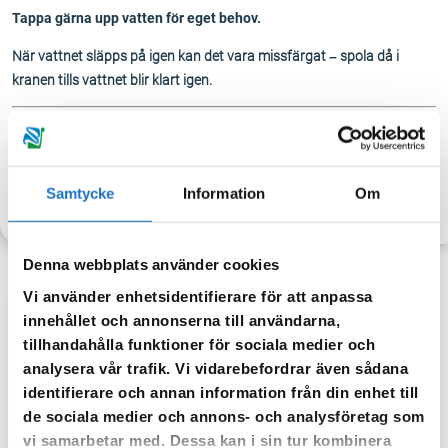
Tappa gärna upp vatten för eget behov.
När vattnet släpps på igen kan det vara missfärgat – spola då i
kranen tills vattnet blir klart igen.
Samtycke
Information
Om
TILLBAKA
Denna webbplats använder cookies
Vi använder enhetsidentifierare för att anpassa
innehållet och annonserna till användarna,
Anmäl dig till vår sms-tjänst.
tillhandahålla funktioner för sociala medier och
analysera vår trafik. Vi vidarebefordrar även sådana
Vår sms-tjänst använder vi enbart för att kunna informera dig
identifierare och annan information från din enhet till
om driftstörningar och andra händelser som kan påverka dig
de sociala medier och annons- och analysföretag som
som fastighetsägare.
vi samarbetar med. Dessa kan i sin tur kombinera