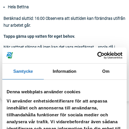
Hela Bettna
Beräknad sluttid: 16:00 Observera att sluttiden kan förändras utifrån
hur arbetet går.
Tappa gärna upp vatten för eget behov.
När vattnet släpps på igen kan det vara missfärgat – spola då i
kranen tills vattnet blir klart igen.
Samtycke
Information
Om
TILLBAKA
Denna webbplats använder cookies
Vi använder enhetsidentifierare för att anpassa
innehållet och annonserna till användarna,
tillhandahålla funktioner för sociala medier och
analysera vår trafik. Vi vidarebefordrar även sådana
identifierare och annan information från din enhet till