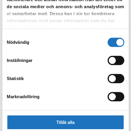
Anmäl dig till vår sms-tjänst.
de sociala medier och annons- och analysföretag som
Vår sms-tjänst använder vi enbart för att kunna informera dig
vi samarbetar med. Dessa kan i sin tur kombinera
om driftstörningar och andra händelser som kan påverka dig
informationen med annan information som du har
som fastighetsägare.
tillhandahållit eller som de har samlat in när du har
använt deras tjänster.
Samtyckesval
Nödvändig
Inställningar
Statistik
Marknadsföring
Tillåt alla