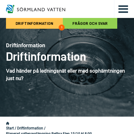
Hoppa till det huvudsakliga innehålle
DRIFTINFORMATION
FRÅGOR OCH SVAR
1
Driftinformation
Driftinformation
Vad händer på ledningsnät eller med sophämtningen
just nu?
Start
/
Driftinformation
/
Planerad vattenavstängning Bettna Flen 15/10 kl 8:00