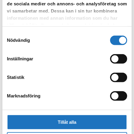
de sociala medier och annons- och analysföretag som
Vår sms-tjänst använder vi enbart för att kunna informera dig
vi samarbetar med. Dessa kan i sin tur kombinera
om driftstörningar och andra händelser som kan påverka dig
informationen med annan information som du har
som fastighetsägare.
tillhandahållit eller som de har samlat in när du har
använt deras tjänster.
Samtyckesval
Nödvändig
Inställningar
Statistik
Marknadsföring
Tillåt alla