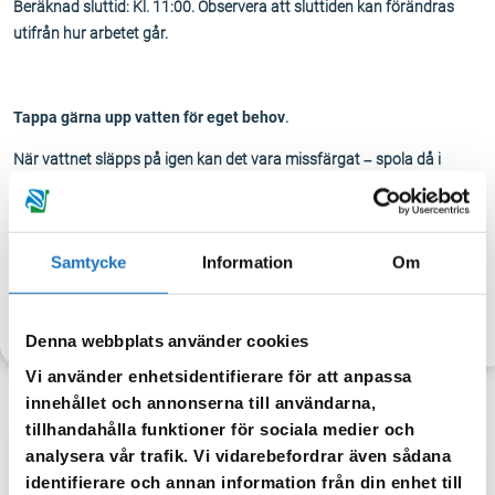
Beräknad sluttid: Kl. 11:00. Observera att sluttiden kan förändras
utifrån hur arbetet går.
Tappa gärna upp vatten för eget behov
.
När vattnet släpps på igen kan det vara missfärgat – spola då i
kranen tills vattnet blir klart igen.
Samtycke
Information
Om
TILLBAKA
Denna webbplats använder cookies
Vi använder enhetsidentifierare för att anpassa
innehållet och annonserna till användarna,
tillhandahålla funktioner för sociala medier och
analysera vår trafik. Vi vidarebefordrar även sådana
Anmäl dig till vår sms-tjänst.
identifierare och annan information från din enhet till