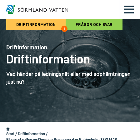
Hoppa till det huvudsakliga innehålle
DRIFTINFORMATION
FRÅGOR OCH SVAR
1
Driftinformation
Driftinformation
Vad händer på ledningsnät eller med sophämtningen
just nu?
Start
/
Driftinformation
/
Planerad vattenavstängning Bryggaregatan Katrineholm 13/3 kl 10